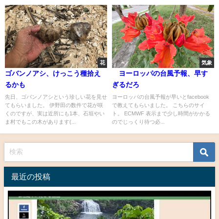
花
気象
ゴバンノアシ、けっこう種拾え
ヨーロッパの台風予報、早す
るかも
ぎるだろ
先日、ゴバンノアシという珍しい花を見せ
ヨーロッパの台風予報が早いとfacebook
てもらいました。 伊野田の数件で花が咲
で教えてもらいました。 こちらのサイ
くのですが、実は近所にも1本、石垣やい
ト。 ECMWF 表示まで少し時間がかかる
ま村でもこの木があります(...
のでじっくり待つ必...
最近の投稿