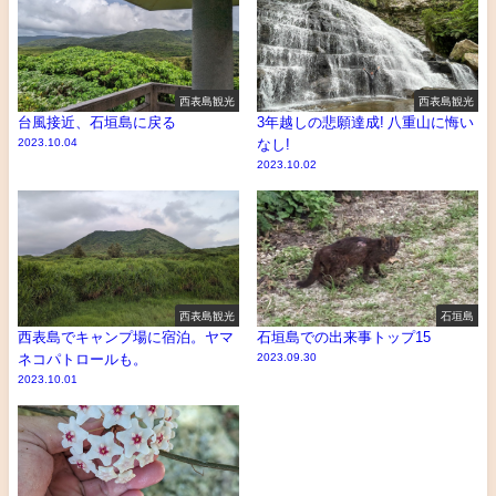
西表島観光
西表島観光
台風接近、石垣島に戻る
3年越しの悲願達成! 八重山に悔い
2023.10.04
なし!
2023.10.02
西表島観光
石垣島
西表島でキャンプ場に宿泊。ヤマ
石垣島での出来事トップ15
ネコパトロールも。
2023.09.30
2023.10.01