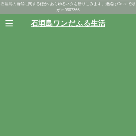
石垣島の自然に関するほか､あらゆるネタを斬りこみます。連絡はGmailで頭
が m0607366
石垣島ワンだふる生活