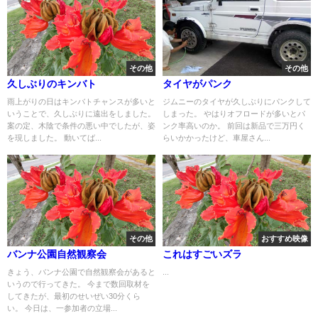
その他
その他
久しぶりのキンバト
タイヤがパンク
雨上がりの日はキンバトチャンスが多いと
ジムニーのタイヤが久しぶりにパンクして
いうことで、久しぶりに遠出をしました。
しまった。 やはりオフロードが多いとパ
案の定、木陰で条件の悪い中でしたが、姿
ンク率高いのか。 前回は新品で三万円く
を現しました。 動いてば...
らいかかったけど、車屋さん...
その他
おすすめ映像
バンナ公園自然観察会
これはすごいズラ
きょう、バンナ公園で自然観察会があると
...
いうので行ってきた。 今まで数回取材を
してきたが、最初のせいぜい30分くら
い。 今日は、一参加者の立場...