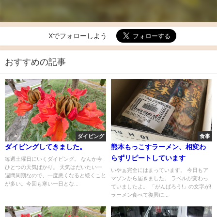
Xでフォローしよう
おすすめの記事
ダイビング
食事
ダイビングしてきました。
熊本もっこすラーメン、相変わ
らずリピートしています
毎週土曜日にいくダイビング。 なんか今
ひとつの天気ばかり。 天気はだいたい一
いやぁ完全にはまっています。 今日もア
週間周期なので、一度悪くなると続くこと
マゾンから届きました。 ラベルが変わっ
が多い。今回も寒い一日とな...
ていましたよ。 「がんばろう!」の文字が!
ラーメン食べて復興に...