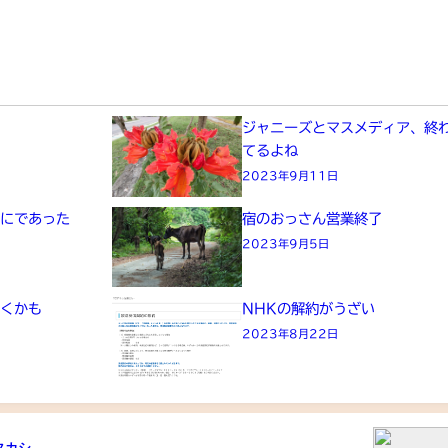
た
ジャニーズとマスメディア、終
てるよね
2023年9月11日
画にであった
宿のおっさん営業終了
2023年9月5日
きくかも
NHKの解約がうざい
2023年8月22日
タカシ