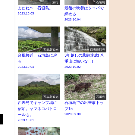
旅行
石垣島
またね〜 石垣島。
最後の晩餐はタコパで
2023.10.05
締める
2023.10.04
西表島観光
西表島観光
台風接近、石垣島に戻
3年越しの悲願達成! 八
る
重山に悔いなし!
2023.10.04
2023.10.02
西表島観光
石垣島
西表島でキャンプ場に
石垣島での出来事トッ
宿泊。ヤマネコパトロ
プ15
ールも。
2023.09.30
2023.10.01