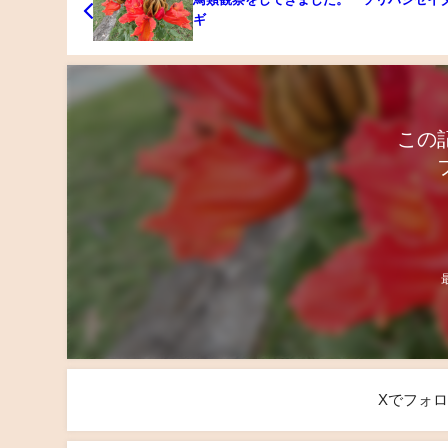
ギ
この
Xでフォ