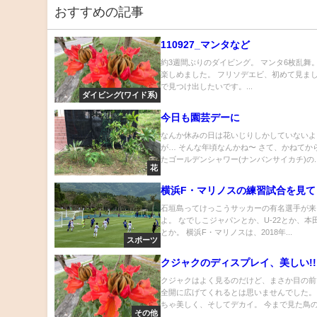
おすすめの記事
110927_マンタなど
約3週間ぶりのダイビング。 マンタ6枚乱舞
楽しめました。 フリソデエビ、初めて見まし
で見つけ出したいです。...
ダイビング(ワイド系)
今日も園芸デーに
なんか休みの日は花いじりしかしていないよ
が… そんな年頃なんかね〜 さて、かねてか
たゴールデンシャワー(ナンバンサイカチ)の..
花
横浜F・マリノスの練習試合を見て
石垣島ってけっこうサッカーの有名選手が来
よ。 なでしこジャパンとか、U-22とか、本
とか。 横浜F・マリノスは、2018年...
スポーツ
クジャクのディスプレイ、美しい!!
クジャクはよく見るのだけど、まさか目の前
全開に広げてくれるとは思いませんでした。
ちゃ美しく、そしてデカイ。 今まで見た鳥の.
その他