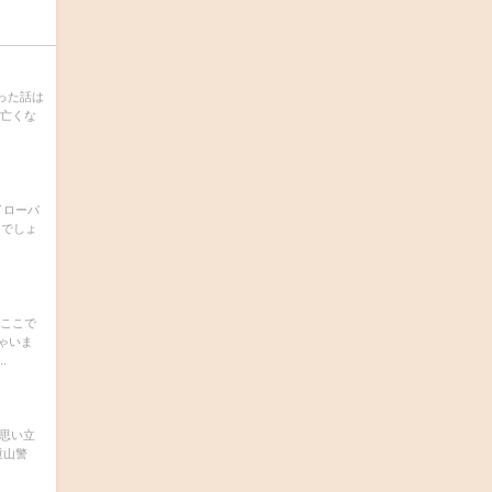
なった話は
で亡くな
イローパ
るでしょ
 ここで
ゃいま
.
と思い立
、八重山警