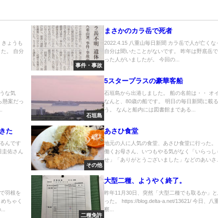
まさかのカラ岳で死者
。きょうも
2022.4.15 八重山毎日新聞 カラ岳で人が亡く
た。 自分
自分は聞いたことがないです。 昨年は野底岳
った人がいましたが。 今回の...
事件・事故
5スタープラスの豪華客船
うな気
石垣島から出港しました。 船の名前は・・ オ
ら懸案だっ
なんと、80歳の船です。 明日の毎日新聞に載
.
う。 なんと船内には図書館まである...
石垣島
きた
あさひ食堂
るんです
地元の人に人気の食堂、あさひ食堂に行った。
田圭佑さん
働くお母さん、いつもやる気がなく「いらっし
せ」「ありがとうございました」などのあいさ..
その他
大型二種、ようやく終了。
で羽根を
昨年11月30日、突然「大型二種でも取るか」
 めちゃく
った。 https://blog.delta-a.net/13621/ 今日
..
察...
二種免許