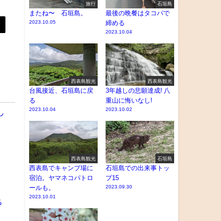
旅行
石垣島
またね〜 石垣島。
最後の晩餐はタコパで
2023.10.05
締める
2023.10.04
西表島観光
西表島観光
台風接近、石垣島に戻
3年越しの悲願達成! 八
る
重山に悔いなし!
2023.10.04
2023.10.02
し
西表島観光
石垣島
西表島でキャンプ場に
石垣島での出来事トッ
宿泊。ヤマネコパトロ
プ15
ールも。
2023.09.30
2023.10.01
る