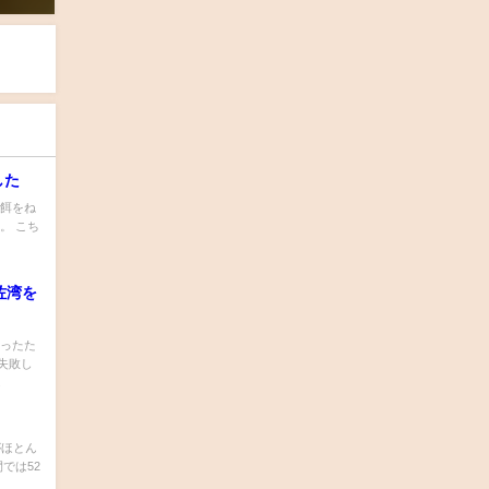
した
に餌をね
。 こち
佐湾を
だったた
失敗し
.
がほとん
では52