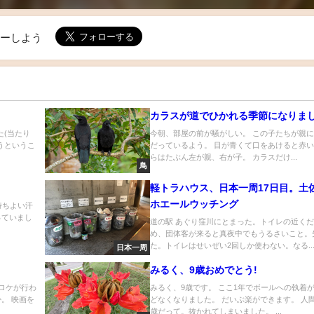
ローしよう
カラスが道でひかれる季節になりま
た(当たり
今朝、部屋の前が騒がしい。 この子たちが親
うというこ
だっているよう。 目が青くて口をあけると赤い
らはたぶん左が親、右が子。 カラスだけ...
鳥
軽トラハウス、日本一周17日目。土
ホエールウッチング
持ちよい汗
っていまし
道の駅 あぐり窪川にとまった。トイレの近く
め、団体客が来ると真夜中でもうるさいこと。
た。トイレはせいぜい2回しか使わない。なる..
日本一周
みるく、9歳おめでとう!
ロケが行わ
みるく、9歳です。 ここ1年でボールへの執着
。 映画を
どなくなりました。 だいぶ楽ができます。 人間
歳だって。抜かれてしまいました。 ...