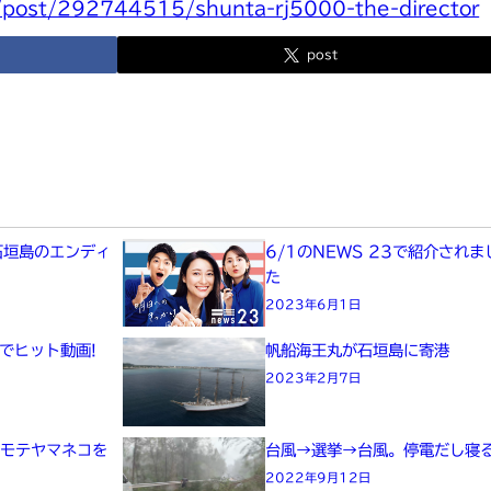
m/post/292744515/shunta-rj5000-the-director
post
に石垣島のエンディ
6/1のNEWS 23で紹介されま
た
た
2023年6月1日
xでヒット動画!
帆船海王丸が石垣島に寄港
2023年2月7日
オモテヤマネコを
台風→選挙→台風。停電だし寝
2022年9月12日