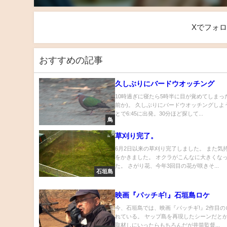
Xでフォ
おすすめの記事
久しぶりにバードウオッチング
10時過ぎに寝たら5時半に目が覚めてしまっ
前か)。 久しぶりにバードウオッチングしよ
とで6:45に出発。30分ほど探して...
鳥
草刈り完了。
6月2日以来の草刈り完了しました。 また気
をかきました。 オクラがこんなに大きくな
た。 さがり花、今年3回目の花が咲きそ...
石垣島
映画『パッチギ!』石垣島ロケ
今、石垣島では、映画『パッチギ!』2作目の
れている。 ヤップ島を再現したシーンだとか
取材しにいったらもちろんだが井筒監督...