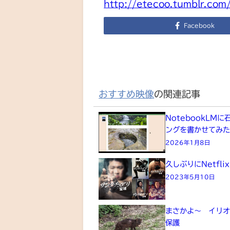
http://etecoo.tumblr.co
Facebook
おすすめ映像
の関連記事
NotebookLM
ングを書かせてみ
2026年1月8日
久しぶりにNetfli
2023年5月10日
まさかよ～ イリ
保護