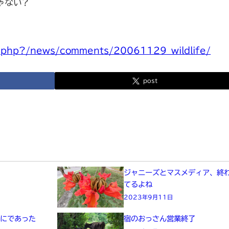
ゃない?
ex.php?/news/comments/20061129_wildlife/
post
た
ジャニーズとマスメディア、終
てるよね
2023年9月11日
画にであった
宿のおっさん営業終了