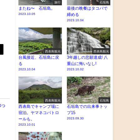
旅行
石垣島
またね〜 石垣島。
最後の晩餐はタコパで
2023.10.05
締める
2023.10.04
西表島観光
西表島観光
台風接近、石垣島に戻
3年越しの悲願達成! 八
る
重山に悔いなし!
2023.10.04
2023.10.02
西表島観光
石垣島
わっ
西表島でキャンプ場に
石垣島での出来事トッ
宿泊。ヤマネコパトロ
プ15
ールも。
2023.09.30
2023.10.01