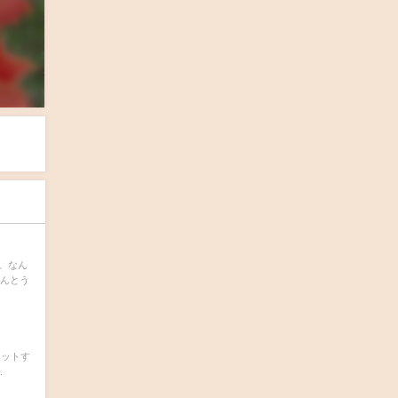
。なん
ほんとう
ターネットす
.