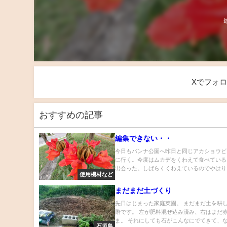
Xでフォ
おすすめの記事
編集できない・・
今日もバンナ公園へ昨日と同じアカショウビ
に行く。今度はムカデをくわえて食べている
出会った。しばらくくわえているのでやはりメ
使用機材など
まだまだ土づくり
先日はじまった家庭菜園。 まだまだ土を耕
階です。 左が肥料混ぜ込み済み、右はまだ
ま。 それにしても石がこんなにでてきて、な.
石垣島