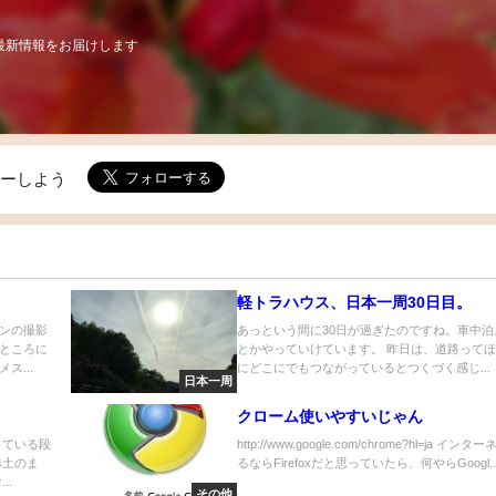
最新情報をお届けします
ローしよう
軽トラハウス、日本一周30日目。
ンの撮影
あっという間に30日が過ぎたのですね。車中泊
ところに
とかやっていけています。 昨日は、道路って
ス...
にどこにでもつながっているとつくづく感じ...
日本一周
クローム使いやすいじゃん
している段
http://www.google.com/chrome?hl=ja イン
赤土のま
るならFirefoxだと思っていたら、何やらGoogl..
..
その他