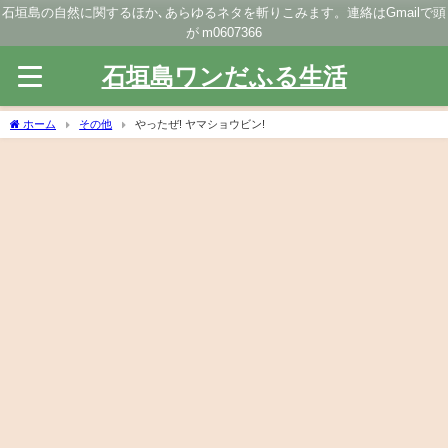
石垣島の自然に関するほか､あらゆるネタを斬りこみます。連絡はGmailで頭
が m0607366
石垣島ワンだふる生活
ホーム
その他
やったぜ! ヤマショウビン!