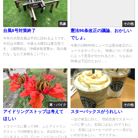
気象
その他
台風8号対策終了
憲法96条改正の議論、おかしい
でしょ。
今年の大型台風は平日に訪れるようです。
今日は火曜日。今後も火曜日は要注意で
今夜の19時NHKニュースは憲法改正のニ
す。 1週間前は「沖縄本島直撃か。気の毒
ュースをやっていた。 96条について党派
だな」なんて余裕をこいてい...
によって意見が分かれるとか。 ちなみに
96条は下記のとおり。...
車・バイク
その他
アイドリングストップは考えて
スターバックスがうれしい
ほしい
一泊で埼玉に行く。 羽田空港でスターバ
ックに寄った。石垣にはないのでうれし
ミライースに乗って3年、ふとアイドリン
い。 石垣にはコーヒーのチェーン店がな
グストップの時間を見たら、約1日分エン
いのがさみしい。 マクドナル...
ジンをストップしていたことになっている