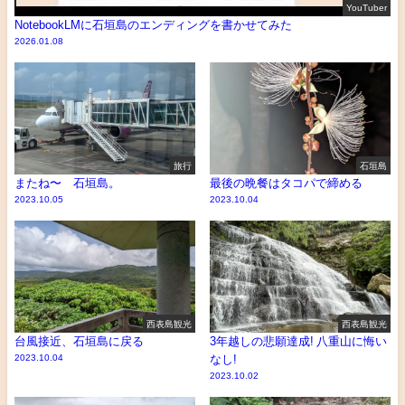
YouTuber
NotebookLMに石垣島のエンディングを書かせてみた
2026.01.08
旅行
石垣島
またね〜 石垣島。
最後の晩餐はタコパで締める
2023.10.05
2023.10.04
西表島観光
西表島観光
台風接近、石垣島に戻る
3年越しの悲願達成! 八重山に悔い
2023.10.04
なし!
2023.10.02