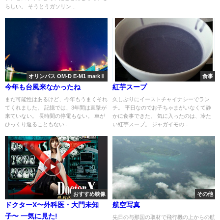
らしい。 そうとうガソリン...
オリンパス OM-D E-M1 markⅡ
食事
今年も台風来なかったね
紅芋スープ
まだ可能性はあるけど、今年もうまくそれ
久しぶりにイーストチャイナシーでラン
てくれました。 記憶では、3年間は直撃が
チ。 平日なのでお子ちゃまがいなくて静
来ていない。 長時間の停電もない。 車が
かに食事できた。 気に入ったのは、冷た
ひっくり返ることもない...
い紅芋スープ。 ジャガイモの...
おすすめ映像
その他
ドクターX〜外科医・大門未知
航空写真
子〜 一気に見た!
先日の与那国の取材で飛行機の上からの航