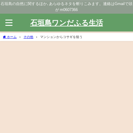
石垣島の自然に関するほか､あらゆるネタを斬りこみます。連絡はGmailで頭
が m0607366
石垣島ワンだふる生活
ホーム
その他
マンションからコサギを狙う