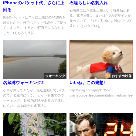
iPhoneのパケット代、さらに上
石垣らしい名刺入れ
回る
石垣島には八重山上布という特産品があ
る。 四角が5つ、または4つのデザインを
9月のパケットは早々に上限額の4410円を
並べていて、「いつ(5つ)のよ(4)までも永
超えたから、外でもネット接続をして使っ
遠に」 というゴロを...
ていました。 すると、57万円にもなりま
した。(もちろん支払...
ウオーキング
おすすめ映像
名蔵湾ウォーキング2
いいね。この発想!
小雨が降ってきたが、最近運動していない
http://9gag.com/gag/15355?
ので、名蔵湾に行く。 カッパを来てのウ
utm_source=feedburner&utm_medium=feed&
ォーキング。 比較的木陰があるので濡れ
にくい。 みね屋から名蔵大...