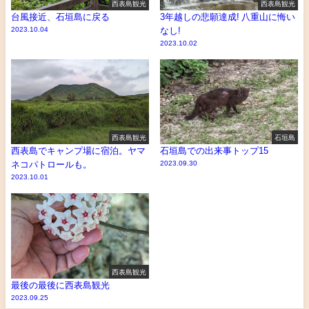
西表島観光
西表島観光
台風接近、石垣島に戻る
3年越しの悲願達成! 八重山に悔い
2023.10.04
なし!
2023.10.02
西表島観光
石垣島
西表島でキャンプ場に宿泊。ヤマ
石垣島での出来事トップ15
ネコパトロールも。
2023.09.30
2023.10.01
西表島観光
最後の最後に西表島観光
2023.09.25