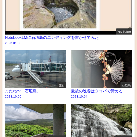
YouTuber
NotebookLMに石垣島のエンディングを書かせてみた
2026.01.08
旅行
石垣島
またね〜 石垣島。
最後の晩餐はタコパで締める
2023.10.05
2023.10.04