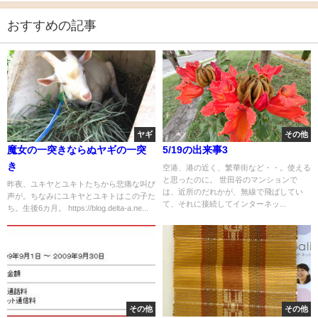
おすすめの記事
ヤギ
その他
魔女の一突きならぬヤギの一突
5/19の出来事3
き
空港、港の近く、繁華街など・・。使える
と思ったのに。 世田谷のマンションで
昨夜、ユキヤとユキトたちから悲痛な叫び
は、近所のだれかが、無線で飛ばしてい
声が。ちなみにユキヤとユキトはこの子た
て、それに接続してインターネッ...
ち。生後6カ月。 https://blog.delta-a.ne...
その他
その他