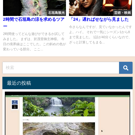
石垣島観光
芸術・映画
2時間で石垣島の涼を求めるツア
「24」遅ればせながら見ました
ー
今さらなんですが、見ていなかったんです
よ。ハイ。 それで一気にシーズン1から8
2時間使ってどんな遊びができるか試して
まで見ました。 1話が40分くらいなので、
みました。 まずは、於茂登御主神様。 今
ざっと計算してもまる...
日の境界線はここでした。この斜めの色が
変わっている部分。 ここ...
最近の投稿