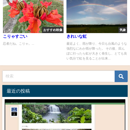
おすすめ映像
気象
こりゃすごい
きれいな虹
忍者だね。こりゃ。...
最近よく、雨が降り、今日も台風のような
強烈なにわか雨が降った。 その後、田ん
ぼに行ったら虹が大きく発生し、とても良
い気分で虹を見ることが出来...
最近の投稿