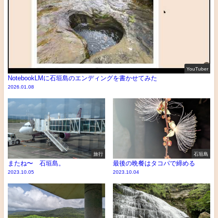
YouTuber
NotebookLMに石垣島のエンディングを書かせてみた
2026.01.08
旅行
石垣島
またね〜 石垣島。
最後の晩餐はタコパで締める
2023.10.05
2023.10.04