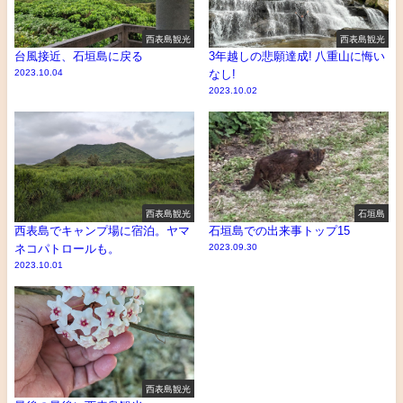
西表島観光
西表島観光
台風接近、石垣島に戻る
3年越しの悲願達成! 八重山に悔い
2023.10.04
なし!
2023.10.02
西表島観光
石垣島
西表島でキャンプ場に宿泊。ヤマ
石垣島での出来事トップ15
ネコパトロールも。
2023.09.30
2023.10.01
西表島観光