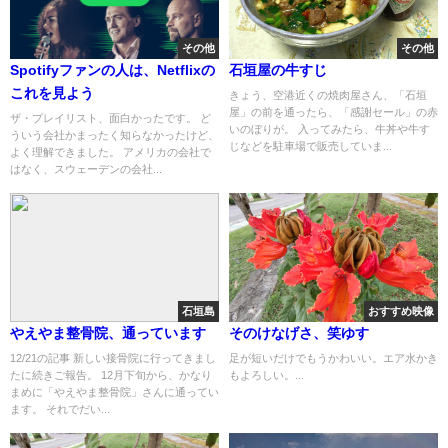
その他
その他
Spotifyファンの人は、Netflixの
石垣屋の牛すじ
これを見よう
きょう、空港近くの焼肉屋さん、「石垣
屋」の前を通ったら、「感謝セール」の赤
ザ・プレイリスト、面白かったです。 ど
いのぼりが。 入ってみたら、牛丼や牛す
ういう会社かまったく知らなかったけど、
じなどを駐車場で販売していま...
よく理解できました。 アメリカの会社で
はなく、スウェーデンの会社...
石垣島
おすすめ映像
やえやま整骨院、通っています
そのけなげさ、笑ゆす
12/21の記事 新しい接骨院に行ってきまし
足が短いだけでもうかわいい。エア水かき
たに続きご報告。 12月下旬から、かなり
もよろしい。...
まめに「やえやま整骨院」さんに通ってい
ます。 それでだい...