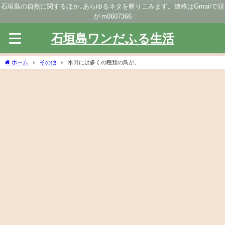
石垣島の自然に関するほか､あらゆるネタを斬りこみます。連絡はGmailで頭
が m0607366
石垣島ワンだふる生活
ホーム
その他
水田には多くの種類の鳥が。