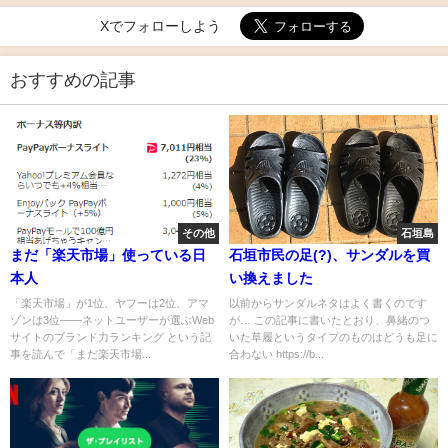
Xでフォローしよう
おすすめの記事
その他
石垣島
まだ「楽天市場」使っている日
石垣市民の足(?)、サンダルを買
本人
い換えました
「楽天市場」が1位、ヤフーは2位、アマ
以前からサンダルネタはよく書くのです
ゾンは3位――ネットユーザーが選ぶWeb
が… この記事に書いたとおり、鼻緒のつ
サイトのブランド力ランキング という記
いた草履というタイプのものはどうも足に
事を読んで「まだ楽天市場...
合わない https://b...