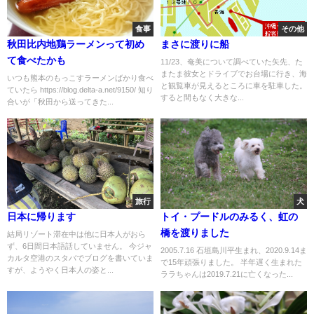
食事
その他
秋田比内地鶏ラーメンって初め
まさに渡りに船
て食べたかも
11/23、奄美について調べていた矢先、た
またま彼女とドライブでお台場に行き、海
いつも熊本のもっこすラーメンばかり食べ
と観覧車が見えるところに車を駐車した。
ていたら https://blog.delta-a.net/9150/ 知り
すると間もなく大きな...
合いが「秋田から送ってきた...
旅行
犬
日本に帰ります
トイ・プードルのみるく、虹の
橋を渡りました
結局リゾート滞在中は他に日本人がおら
ず、6日間日本語話していません。 今ジャ
2005.7.16 石垣島川平生まれ、2020.9.14ま
カルタ空港のスタバでブログを書いていま
で15年頑張りました。 半年遅く生まれた
すが、ようやく日本人の姿と...
ララちゃんは2019.7.21に亡くなった...