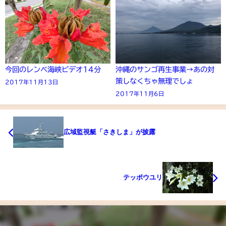
今回のレンベ海峡ビデオ14分
沖縄のサンゴ再生事業→あの対
策しなくちゃ無理でしょ
2017年11月13日
2017年11月6日
広域監視艇「さきしま」が披露
テッポウユリ