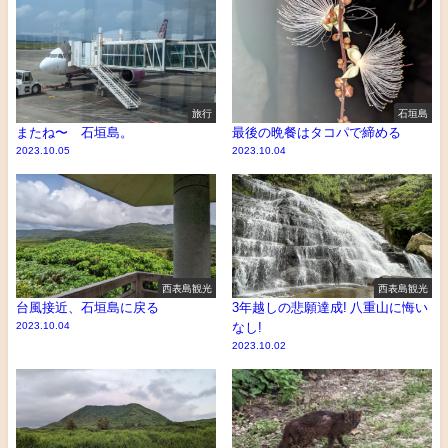
旅行
石垣島
またね〜 石垣島。
最後の晩餐はタコパで締める
2023.10.05
2023.10.04
西表島観光
西表島観光
台風接近、石垣島に戻る
3年越しの悲願達成! 八重山に悔い
2023.10.04
なし!
2023.10.02