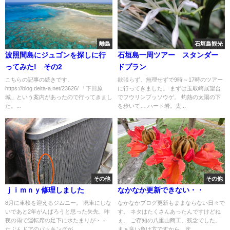
離島
石垣島観光
波照間島にジュゴンを探しに行
石垣島一周ツアー スタンダー
ってみた! その2
ドプラン
こちらの記事の続きです。
欲張らず、無理せずで9時～17時のツアー
https://blog.delta-a.net/23626/ 「下田原
に行ってきました。 まずは玉取崎展望台
城」という案内があったので行ってきまし
でフウリンブッソウゲ。 灼熱の太陽の下
た。...
を歩いて… ハート岩。太...
その他
その他
ｊｉｍｎｙ修理しました
なかなか更新できない・・
8月に車検を迎えるジムニー。 廃車にしな
なかなかブログ更新もままならない日々で
いであと2年がんばろうと思った矢先、昨
す。 ネタはたくさんあったんですけどね
夜の雨で運転席の足下に水たまりが・・
ぇ。 ご存知の八重山商工、残念でした。
たぶんドアのパッキングが...
まぁ良い負け方ですから、次...