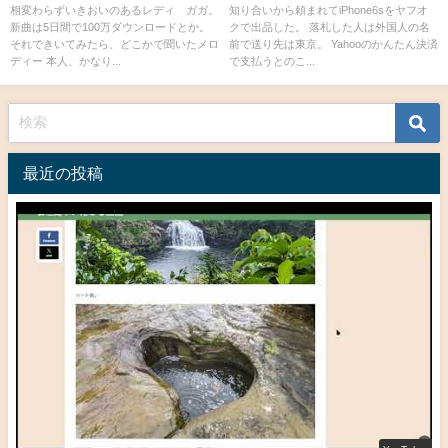
相変わらずいきおいのあるレディ ガガ。
知り合いから頼まれてiPhone6sをヤフオ
新曲は5日間で100万ダウンロードとか。
クで出品した。 落札した人は外国人の名
それできいてみたら、どこかで聞いたメロ
前で送り先は東京。 Yahooのかんたん決済
ディー 本人、かなり...
で支払うとのこ...
最近の投稿