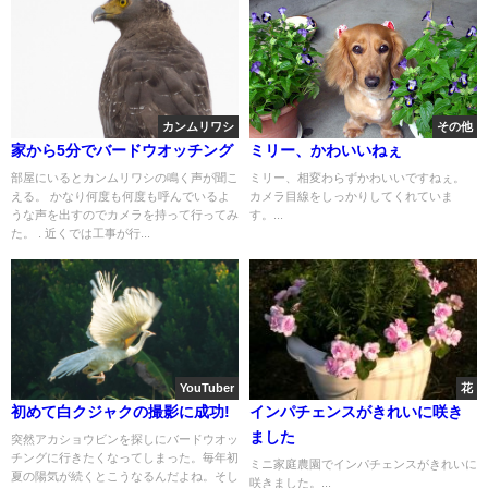
カンムリワシ
その他
家から5分でバードウオッチング
ミリー、かわいいねぇ
部屋にいるとカンムリワシの鳴く声が聞こ
ミリー、相変わらずかわいいですねぇ。
える。 かなり何度も何度も呼んでいるよ
カメラ目線をしっかりしてくれていま
うな声を出すのでカメラを持って行ってみ
す。...
た。 . 近くでは工事が行...
YouTuber
花
初めて白クジャクの撮影に成功!
インパチェンスがきれいに咲き
ました
突然アカショウビンを探しにバードウオッ
チングに行きたくなってしまった。毎年初
ミニ家庭農園でインパチェンスがきれいに
夏の陽気が続くとこうなるんだよね。そし
咲きました。...