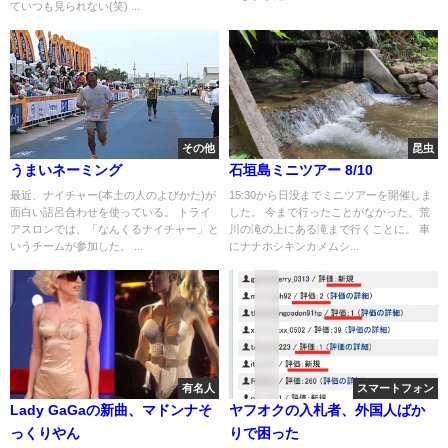
ていつも見られない(笑) ...
その他
昆虫
うまいネーミング
石垣島ミニツアー 8/10
最近、ナイチャー(本土の人のよびかた)が
15:30から日没までミニツアーを開催しま
面白い語呂合わせを使っている。 トライ
した。 今まで行ったことがなかった、荒
アスロンでは、「なんくるナイチャー」と
川の滝の上にある滝まで行くことに。 車
いうチームが参加した。 ...
にナナホシキンカメムシ...
有名人
スマートフォン
Lady GaGaの新曲、マドンナそ
ヤフオクの入札者、外国人ばか
っくりやん
りで困った