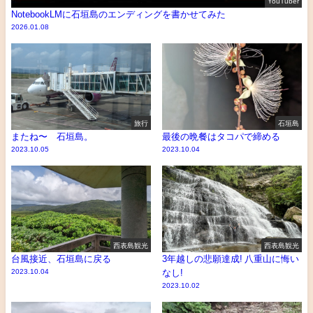
YouTuber
NotebookLMに石垣島のエンディングを書かせてみた
2026.01.08
旅行
石垣島
またね〜 石垣島。
最後の晩餐はタコパで締める
2023.10.05
2023.10.04
西表島観光
西表島観光
台風接近、石垣島に戻る
3年越しの悲願達成! 八重山に悔い
2023.10.04
なし!
2023.10.02