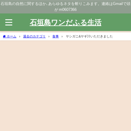
石垣島の自然に関するほか､あらゆるネタを斬りこみます。連絡はGmailで頭
が m0607366
石垣島ワンだふる生活
ホーム
過去のカテゴリ
食事
ヤシガニ&ヤギ汁いただきました