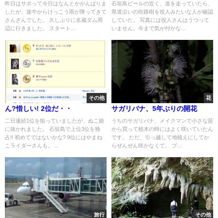
昨日はサボって今日はなんとかがんばりま
石垣島ビールの近く、道を走っていたら、
したが、途中からけっこう雨が降ってきて
県道沿いの街路樹を役人みたいな人が確認
さんざんでした。 久しぶりに名蔵ダム周
していた。 写真には役人さんはうつって
辺に行きました。 スタート...
いません。今まで気が付かな...
その他
花
ん?惜しい! 2位だ・・
サガリバナ、5年ぶりの開花
二日連続1位を狙っていましたが、ぬこ姫
うちのサガリバナ、メイクマンで小さな苗
に抜かれました。 石垣島で上位3位を独
から買って植木の時にはよく咲いていたん
占!! 初めてではないかな? 9位にはやまね
です。 ただ、引っ越して地植えにしてか
こライダーさんも。 ...
らぜんぜん咲かなくて。 ブ...
旅行
その他