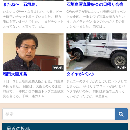
またね〜 石垣島。
石垣島写真愛好会の日帰り合宿
いよいよXデーとなりました。今日、ピー
GWの予定が特にないので無理矢理イベン
チ航空のチケット取っていました。 極力
トを企画。 一眼レフで写真を撮ろうとい
誰にも言いませんでした。「まだチケット
う、カメラ男子(オタクのおっさん?)の集
とってない」と言って。 だ...
いとなりました。 当初は...
その他
その他
増田大臣来島
タイヤがパンク
２日、３日と増田総務大臣が石垣、竹富島
ジムニーのタイヤが久しぶりにパンクして
を回られた。 目的は、大臣とのくるま座
しまった。 やはりオフロードが多いとパ
対話で、一市民が国の担当トップに直接意
ンク率高いのか。 前回は新品で三万円く
見を言える、千載一遇のチャ...
らいかかったけど、車屋さん...
最近の投稿