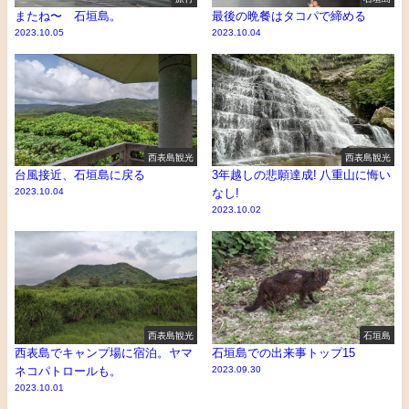
またね〜 石垣島。
最後の晩餐はタコパで締める
2023.10.05
2023.10.04
西表島観光
西表島観光
台風接近、石垣島に戻る
3年越しの悲願達成! 八重山に悔い
2023.10.04
なし!
2023.10.02
西表島観光
石垣島
西表島でキャンプ場に宿泊。ヤマ
石垣島での出来事トップ15
ネコパトロールも。
2023.09.30
2023.10.01