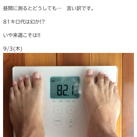
昼間に測るとどうしても… 言い訳です。
81キロ代は幻か!?
いや来週こそは!!
9/3(木)