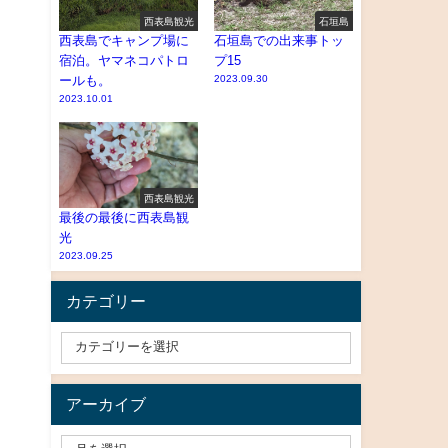
西表島観光
石垣島
西表島でキャンプ場に
石垣島での出来事トッ
宿泊。ヤマネコパトロ
プ15
ールも。
2023.09.30
2023.10.01
西表島観光
最後の最後に西表島観
光
2023.09.25
カテゴリー
アーカイブ