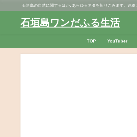
石垣島の自然に関するほか､あらゆるネタを斬りこみます。連絡はGmai
石垣島ワンだふる生活
TOP
YouTuber