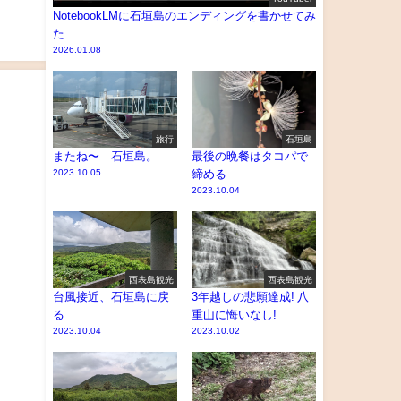
NotebookLMに石垣島のエンディングを書かせてみ
た
2026.01.08
旅行
石垣島
またね〜 石垣島。
最後の晩餐はタコパで
2023.10.05
締める
2023.10.04
西表島観光
西表島観光
台風接近、石垣島に戻
3年越しの悲願達成! 八
る
重山に悔いなし!
2023.10.04
2023.10.02