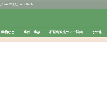
lで頭が m0607366
動物など
事件・事故
石垣島観光ツアー詳細
その他