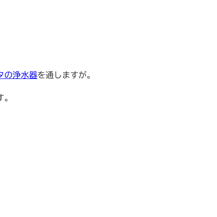
タの浄水器
を通しますが。
す。