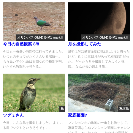
オリンパス OM-D E-M1 markⅡ
オリンパス OM-D E-M1 markⅡ
今日の自然観察 8/8
月を撮影してみた
今日も一番暑い時間帯に行ってきました。
最初はM51星雲撮影に挑戦しようと思った
いつものチョウがたくさんいる場所へ。
けど、近くに三日月があって邪魔(笑)だっ
もう黒いアゲハ系は面倒なので種別不明。
た。 だったら月を撮影してみようと挑
ひたすら数撃ちゃ当たる...
戦。 なんだ天の川より簡...
鳥
石垣島
ツグミさん
家庭菜園?
今日、こんな鳥を撮影しました。 よくい
マンション内の敷地の一角をお借りして、
る鳥でツグミというそうです。...
家庭菜園ならぬマンション菜園にチャレン
ジすることになった。 これだけの面積だ