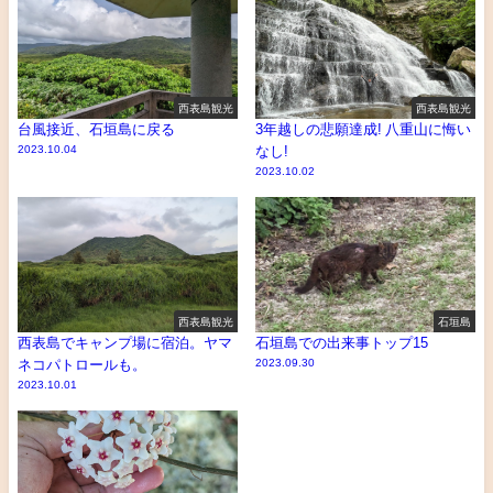
西表島観光
西表島観光
台風接近、石垣島に戻る
3年越しの悲願達成! 八重山に悔い
2023.10.04
なし!
2023.10.02
西表島観光
石垣島
西表島でキャンプ場に宿泊。ヤマ
石垣島での出来事トップ15
ネコパトロールも。
2023.09.30
2023.10.01