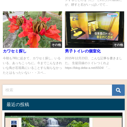
が、耕すと石がいっぱいでて...
その他
その他
カワセミ探し
男子トイレの個室化
今朝も7時に起きて、カワセミ探し。いる
2015年12月23日、こんな記事を書きまし
いる、あっちこっちに。今までこんなきれ
た。 生徒目線のトイレつくれよ
いな鳥が石垣島にいることすら知らなかっ
https://blog.delta-a.net/6504/ 「...
たとはもったいない・・スペ...
最近の投稿