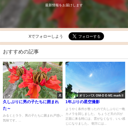
最新情報をお届けします
Xでフォローしよう
おすすめの記事
犬
オリンパス OM-D E-M1 markⅡ
久しぶりに男の子たちに囲まれ
1年ぶりの星空撮影
た～
ようやく条件が整ったので久しぶりに一晩
カメラを回しました。 ちょうど天の川が
みるくとララ、男の子たちに囲まれ戸惑い
正面に来る時には、雲がなくなり、いい感
気味です。...
じになりました。 朝方には...