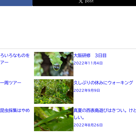
post
いろいろなものを
大阪研修 3日目
ツアー
2022年11月4日
島一周ツアー
久しぶりの休みにウォーキング
2022年9月9日
に昆虫採集はやめ
真夏の西表島遊びはきつい。け
しい。
2022年8月26日