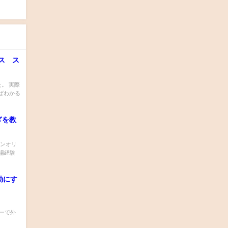
ス ス
。 実際
ばわかる
ぎを教
ドンオリ
場経験
効にす
、
ターで外