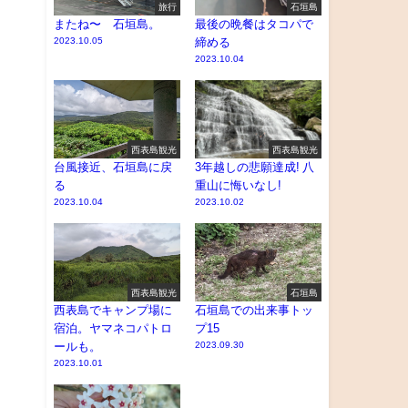
旅行
石垣島
またね〜 石垣島。
最後の晩餐はタコパで
2023.10.05
締める
2023.10.04
西表島観光
西表島観光
台風接近、石垣島に戻
3年越しの悲願達成! 八
る
重山に悔いなし!
2023.10.04
2023.10.02
西表島観光
石垣島
西表島でキャンプ場に
石垣島での出来事トッ
宿泊。ヤマネコパトロ
プ15
ールも。
2023.09.30
2023.10.01