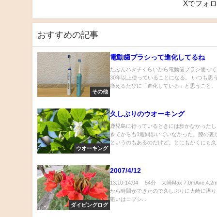
Xでフォ
おすすめの記事
電動歯ブラシって進化してるね
たぶんハタチくらいから電動歯ブラシ使って
30年以上使っていることになる。 いつも思
換えるたびに「進化している」と思うこと。..
その他
久しぶりのウオーキング
鹿児島に行っているときには歩かなかったし
きてからも1週間歩いていなかった。膝の裏
というのもあるのだけど。とにもかくにも久し.
ウオーキング
2007/4/12
13:10-14:04 54分 大崎Max 7.0mAve.4.
から時間ができたので久しぶりに大崎に潜り
狙いはコブシ...
ダイビングログ