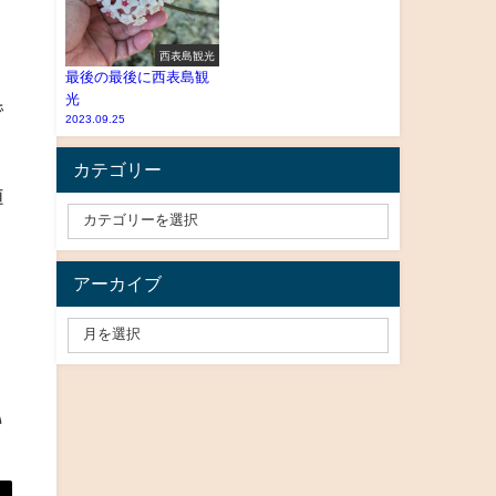
西表島観光
最後の最後に西表島観
光
で
2023.09.25
カテゴリー
殖
、
アーカイブ
。
い