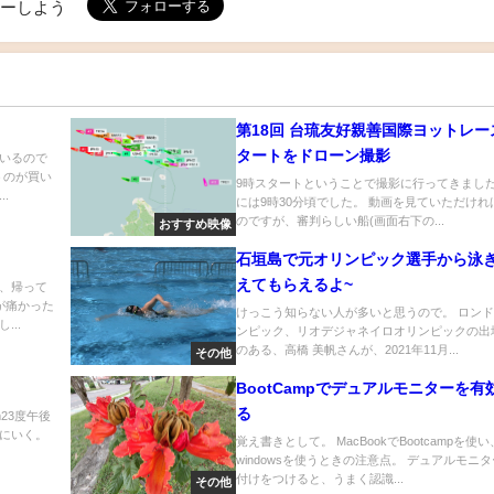
ローしよう
第18回 台琉友好親善国際ヨットレー
タートをドローン撮影
いるので
うのが買い
9時スタートということで撮影に行ってきました
.
には9時30分頃でした。 動画を見ていただけれ
のですが、審判らしい船(画面右下の...
おすすめ映像
石垣島で元オリンピック選手から泳
えてもらえるよ~
、帰って
が痛かった
けっこう知らない人が多いと思うので。 ロン
..
ンピック、リオデジャネイロオリンピックの出
のある、高橋 美帆さんが、2021年11月...
その他
BootCampでデュアルモニターを有
る
2m23度午後
にいく。
覚え書きとして。 MacBookでBootcampを使い
windowsを使うときの注意点。 デュアルモニ
付けをつけると、うまく認識...
その他