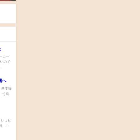
た
ーカー
ないので
.
国へ
、基本毎
ごく鳥
 いよいよピ
回、こ