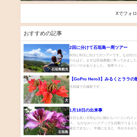
Xでフォ
おすすめの記事
2回に分けて石垣島一周ツアー
8/19と8/21に分けてのツアーです。なぜ分
のちほど。まずは田福農園に寄ってみました
ガリバナがありました。 熱帯スイレ...
石垣島観光
【GoPro Hero3】みるくとララの
犬目線での撮影です。...
犬
1月18日の出来事
今日も良い天気なのに朝からパソコンのメン
ス。 なかなかバックアップを自動でうまく
確立できない。 午後になると、外がさわがしい
石垣島