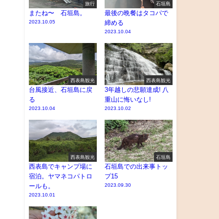
旅行
石垣島
またね〜 石垣島。
最後の晩餐はタコパで
2023.10.05
締める
2023.10.04
西表島観光
西表島観光
台風接近、石垣島に戻
3年越しの悲願達成! 八
る
重山に悔いなし!
2023.10.04
2023.10.02
西表島観光
石垣島
西表島でキャンプ場に
石垣島での出来事トッ
宿泊。ヤマネコパトロ
プ15
ールも。
2023.09.30
2023.10.01