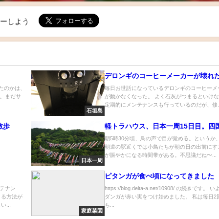
ローしよう
デロンギのコーヒーメーカーが壊れ
けたのかは、
毎日お世話になっているデロンギのコーヒーメ
。まだサ
が動かなくなった。 よく石灰がつまるといけ
定期的にメンテナンスも行っているのだが、修..
石垣島
散歩
軽トラハウス、日本一周15日目。四
朝5時30分頃、鳥の声で目が覚める。というか
朝道の駅近くでは小鳥たちが朝の日の出前にす
が賑やかになる時間帯がある。不思議だね〜...
日本一周
ピタンガが食べ頃になってきました
テナン
https://blog.delta-a.net/10908/ の続きです。
とる方法が
ダンガが赤い実をつけ始めました。 私は毎日2
...
ち...
家庭菜園