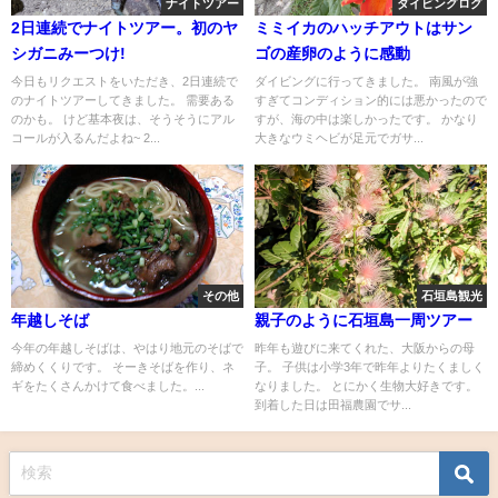
ナイトツアー
ダイビングログ
2日連続でナイトツアー。初のヤ
ミミイカのハッチアウトはサン
シガニみーつけ!
ゴの産卵のように感動
今日もリクエストをいただき、2日連続で
ダイビングに行ってきました。 南風が強
のナイトツアーしてきました。 需要ある
すぎてコンディション的には悪かったので
のかも。 けど基本夜は、そうそうにアル
すが、海の中は楽しかったです。 かなり
コールが入るんだよね~ 2...
大きなウミヘビが足元でガサ...
その他
石垣島観光
年越しそば
親子のように石垣島一周ツアー
今年の年越しそばは、やはり地元のそばで
昨年も遊びに来てくれた、大阪からの母
締めくくりです。 そーきそばを作り、ネ
子。 子供は小学3年で昨年よりたくましく
ギをたくさんかけて食べました。...
なりました。 とにかく生物大好きです。
到着した日は田福農園でサ...