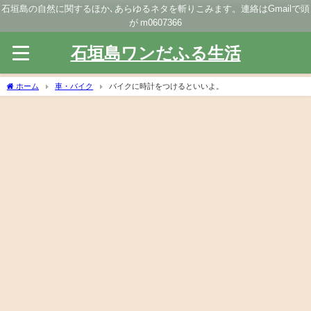
石垣島の自然に関するほか､あらゆるネタを斬りこみます。連絡はGmailで頭
が m0607366
石垣島ワンだふる生活
ホーム
車・バイク
バイクに時計をつけるといいよ。