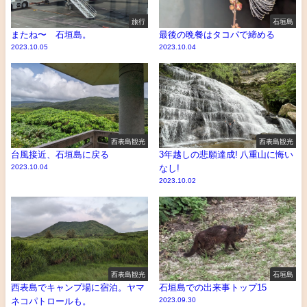
旅行
石垣島
またね〜 石垣島。
最後の晩餐はタコパで締める
2023.10.05
2023.10.04
西表島観光
西表島観光
台風接近、石垣島に戻る
3年越しの悲願達成! 八重山に悔い
2023.10.04
なし!
2023.10.02
西表島観光
石垣島
西表島でキャンプ場に宿泊。ヤマ
石垣島での出来事トップ15
ネコパトロールも。
2023.09.30