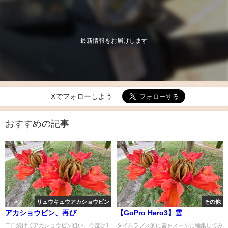
最新情報をお届けします
Xでフォローしよう
おすすめの記事
リュウキュウアカショウビン
その他
アカショウビン、再び
【GoPro Hero3】雲
二日続けてアカショウビン狙い。今度は1
タイムラプス的に雲をメーンに編集してみ