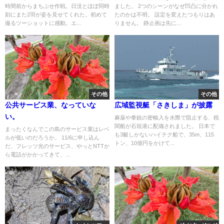
時間前からまちぶせ作戦。日没とほぼ同時
ました。 2つのシーンがなぜ凹凸に分かれ
刻にまた2羽が姿を見せてくれた。初めて
たのかは不明。 設定を変えたつもりはあ
撮るツーショットに感動。エ...
りません。 静止画は先に...
その他
その他
公共サービス業、なっていな
広域監視艇「さきしま」が披露
い。
麻薬や拳銃の密輸入を水際で阻止する、税
関船が石垣港に配備されました。 日本で
まったくなんでこの島のサービス業はレベ
も3艇しかないハイテク船で、35m、115
ルが低いのだろうか。 11/6に申し込ん
トン、10億円をかけて...
だ、フレッツ光のサービス、やっとNTTか
ら電話がかかってきて、...