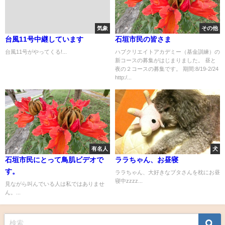
気象
その他
台風11号中継しています
石垣市民の皆さま
台風11号がやってくる!...
ハブクリエイトアカデミー（基金訓練）の
新コースの募集がはじまりました。 昼と
夜の２コースの募集です。 期間:8/19-2/24
http:/...
有名人
犬
石垣市民にとって鳥肌ビデオで
ララちゃん、お昼寝
す。
ララちゃん、大好きなブタさんを枕にお昼
寝中zzzz...
見ながら叫んでいる人は私ではありませ
ん。...