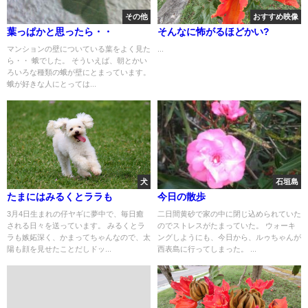
その他
おすすめ映像
葉っぱかと思ったら・・
そんなに怖がるほどかい?
マンションの壁についている葉をよく見た
...
ら・・ 蛾でした。 そういえば、朝とかい
ろいろな種類の蛾が壁にとまっています。
蛾が好きな人にとっては...
犬
石垣島
たまにはみるくとララも
今日の散歩
3月4日生まれの仔ヤギに夢中で、毎日癒
二日間黄砂で家の中に閉じ込められていた
される日々を送っています。 みるくとラ
のでストレスがたまっていた。 ウォーキ
ラも嫉妬深く、かまってちゃんなので、太
ングしようにも、今日から、ルゥちゃんが
陽も顔を見せたことだしドッ...
西表島に行ってしまった。 ...