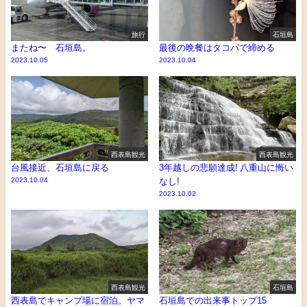
旅行
石垣島
またね〜 石垣島。
最後の晩餐はタコパで締める
2023.10.05
2023.10.04
西表島観光
西表島観光
台風接近、石垣島に戻る
3年越しの悲願達成! 八重山に悔い
2023.10.04
なし!
2023.10.02
西表島観光
石垣島
西表島でキャンプ場に宿泊。ヤマ
石垣島での出来事トップ15