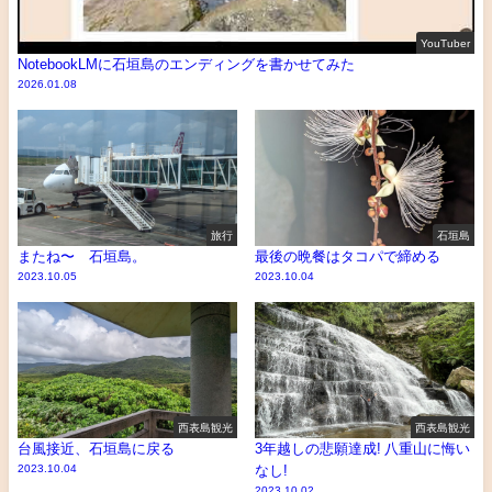
YouTuber
NotebookLMに石垣島のエンディングを書かせてみた
2026.01.08
旅行
石垣島
またね〜 石垣島。
最後の晩餐はタコパで締める
2023.10.05
2023.10.04
西表島観光
西表島観光
台風接近、石垣島に戻る
3年越しの悲願達成! 八重山に悔い
2023.10.04
なし!
2023.10.02