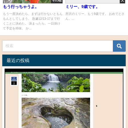
その他
犬
もう行っちゃうよ。
ミリー、9歳です。
もう一度決めたら、まずは行かないともん
所沢のミリー、もう9歳です。 おめでとさ
もんとしてしまう。 急遽12/13-17まで行
ん。...
くことに決めた。 決まったら、一日掛け
て予定を吟味。 か...
最近の投稿