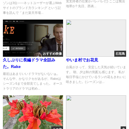
党支持者の仕業かバレバレだ) ここは無法
ゾンは3位――ネットユーザーが選ぶWeb
地帯か? 先日、西表...
サイトのブランド力ランキング という記
事を読んで「まだ楽天市場...
おすすめ映像
石垣島
久しぶりに長編ドラマ全話み
やいま村でお花見
た。Rake
台風がさって、安定した天気が続いていま
す。 朝、夕は秋の気配も感じます。 私が
最近はあまりいいドラマがないないぁ。
毎日手塩にかけているランの花もきれいに
そんな中、かなりクセがあるが、Rakeは
咲きました。(シーズンは...
シーズン5まで全部見てしまった。 オース
トラリアのドラマは初め...