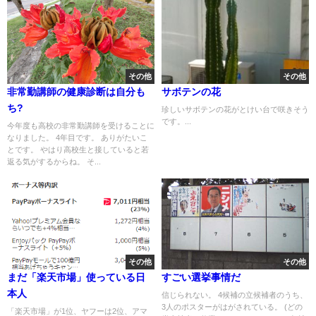
その他
その他
非常勤講師の健康診断は自分も
サボテンの花
ち?
珍しいサボテンの花がとけい台で咲きそう
です。...
今年度も高校の非常勤講師を受けることに
なりました。 4年目です。 ありがたいこ
とです。 やはり高校生と接していると若
返る気がするからね。 そ...
その他
その他
まだ「楽天市場」使っている日
すごい選挙事情だ
本人
信じられない。 4候補の立候補者のうち、
3人のポスターがはがされている。 (どの
「楽天市場」が1位、ヤフーは2位、アマ