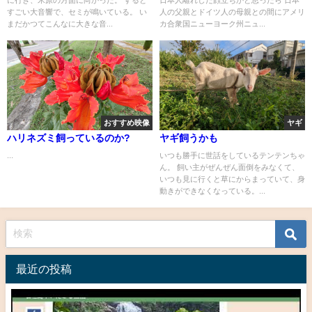
に行き、米原の方面に向かった。 すると
日本人離れした顔立ちかと思ったら 日本
すごい大音響で、セミが鳴いている。 い
人の父親とドイツ人の母親との間にアメリ
まだかつてこんなに大きな音...
カ合衆国ニューヨーク州ニュ...
おすすめ映像
ヤギ
ハリネズミ飼っているのか?
ヤギ飼うかも
...
いつも勝手に世話をしているテンテンちゃ
ん。 飼い主がぜんぜん面倒をみなくて、
いつも見に行くと草にからまっていて、身
動きができなくなっている。...
最近の投稿