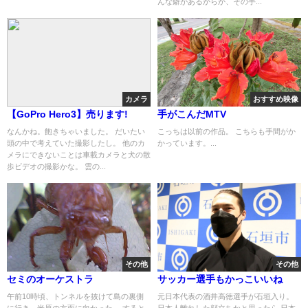
んな癖があるからか、その手...
カメラ
おすすめ映像
【GoPro Hero3】売ります!
手がこんだMTV
なんかね。飽きちゃいました。 だいたい
こっちは以前の作品。 こちらも手間がか
頭の中で考えていた撮影したし。 他のカ
かっています。...
メラにできないことは車載カメラと犬の散
歩ビデオの撮影かな。 雲の...
その他
その他
セミのオーケストラ
サッカー選手もかっこいいね
午前10時頃、トンネルを抜けて島の裏側
元日本代表の酒井高徳選手が石垣入り。