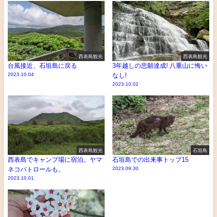
西表島観光
西表島観光
台風接近、石垣島に戻る
3年越しの悲願達成! 八重山に悔い
2023.10.04
なし!
2023.10.02
西表島観光
石垣島
西表島でキャンプ場に宿泊。ヤマ
石垣島での出来事トップ15
ネコパトロールも。
2023.09.30
2023.10.01