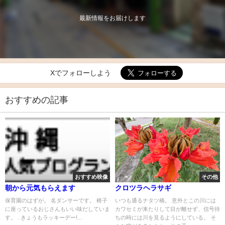
最新情報をお届けします
Xでフォローしよう
おすすめの記事
おすすめ映像
その他
朝から元気もらえます
クロツラヘラサギ
保育園のはずが。 名ダンサーです。 椅子
いつも通るナタツ橋。 意外とこの川には
に座っているおじさんもいい味だしていま
カワセミが来たりして目が離せず、信号待
す。 . きょうもラッキーデー!...
ちの時には川を見るようにしている。 そ