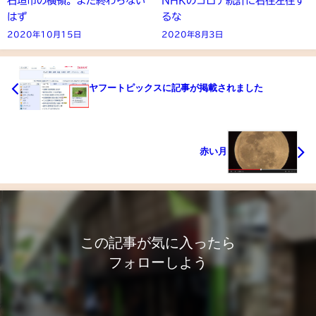
石垣市の横領。まだ終わらない
NHKのコロナ統計に右往左往す
はず
るな
2020年10月15日
2020年8月3日
ヤフートピックスに記事が掲載されました
赤い月
この記事が気に入ったら
フォローしよう