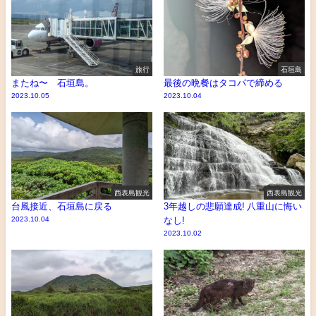
旅行
石垣島
またね〜 石垣島。
最後の晩餐はタコパで締める
2023.10.05
2023.10.04
西表島観光
西表島観光
台風接近、石垣島に戻る
3年越しの悲願達成! 八重山に悔い
2023.10.04
なし!
2023.10.02