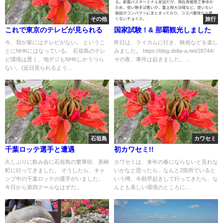
その他
旅行
これで東京のテレビが見られる
国家試験 ! & 那覇観光しました
今、我が家にはテレビがない。 というこ
昨日は、ライカムに行き、映画などを楽し
とにNHKにはなっている。 石垣島のテレ
みました。 https://blog.delta-a.net/28744/
ビ環境は悪く、地デジもNHKしかうつら
その夜、事件は起きました。...
ない。(近日見られるよう...
石垣島
カワセミ
千葉ロッテ選手と遭遇
初カワセミ!!
久しぶりに飲み会に石垣島の繁華街、美崎
カワセミは、来年の春にならないと見れな
町に行ってきました。 そうしたら、キャ
いかなと思ったら、なんと2箇所でいると
ンプ中の千葉ロッテの選手がいました。
いう噂。今朝早起きして行ってきたら、な
今日から第四クールなはずだ...
んとも美しい環境のところに...