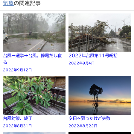
気象
の関連記事
台風→選挙→台風。停電だし寝
2022年台風第11号総括
る
2022年9月4日
2022年9月12日
台風対策、終了
夕日を狙ったけど失敗
2022年8月31日
2022年8月22日