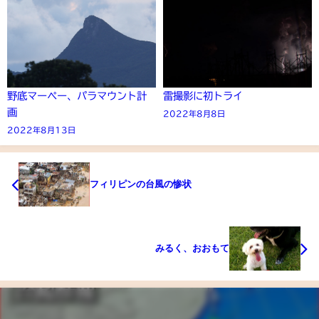
野底マーペー、パラマウント計
雷撮影に初トライ
画
2022年8月8日
2022年8月13日
フィリピンの台風の惨状
みるく、おおもて