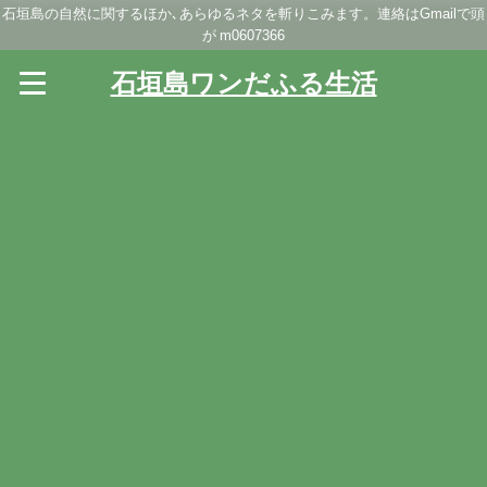
石垣島の自然に関するほか､あらゆるネタを斬りこみます。連絡はGmailで頭
が m0607366
石垣島ワンだふる生活