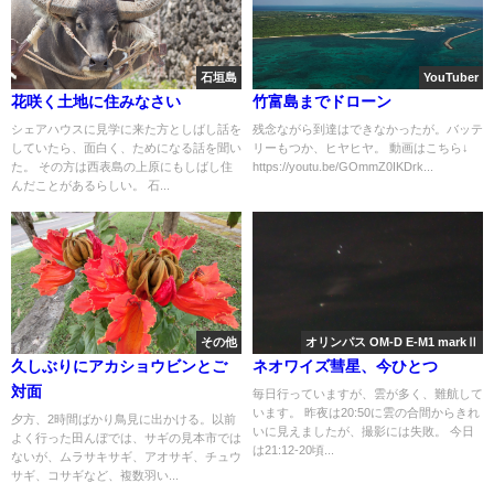
石垣島
YouTuber
花咲く土地に住みなさい
竹富島までドローン
シェアハウスに見学に来た方としばし話を
残念ながら到達はできなかったが。バッテ
していたら、面白く、ためになる話を聞い
リーもつか、ヒヤヒヤ。 動画はこちら↓
た。 その方は西表島の上原にもしばし住
https://youtu.be/GOmmZ0IKDrk...
んだことがあるらしい。 石...
その他
オリンパス OM-D E-M1 markⅡ
久しぶりにアカショウビンとご
ネオワイズ彗星、今ひとつ
対面
毎日行っていますが、雲が多く、難航して
います。 昨夜は20:50に雲の合間からきれ
夕方、2時間ばかり鳥見に出かける。以前
いに見えましたが、撮影には失敗。 今日
よく行った田んぼでは、サギの見本市では
は21:12-20頃...
ないが、ムラサキサギ、アオサギ、チュウ
サギ、コサギなど、複数羽い...