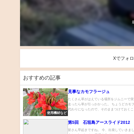
Xでフォ
おすすめの記事
見事なカモフラージュ
たくさん草がはえている場所をジムニーで突
走ったら草が引っかかった。 ちょうどカモ
代わりになったので、そのままつけておくこと.
使用機材など
第5回 石垣島アースライド2012
皆さん早起きですね。 今、出発していきまし