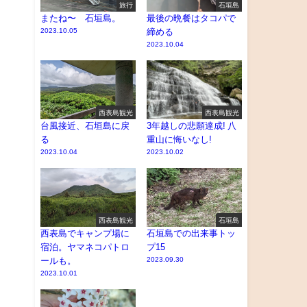
旅行
石垣島
またね〜 石垣島。
最後の晩餐はタコパで
2023.10.05
締める
2023.10.04
西表島観光
西表島観光
台風接近、石垣島に戻
3年越しの悲願達成! 八
る
重山に悔いなし!
2023.10.04
2023.10.02
西表島観光
石垣島
西表島でキャンプ場に
石垣島での出来事トッ
宿泊。ヤマネコパトロ
プ15
ールも。
2023.09.30
2023.10.01