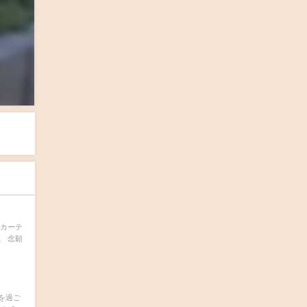
 カーテ
。 念願
を過ご