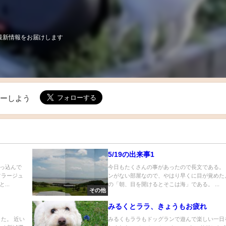
最新情報をお届けします
ローしよう
5/19の出来事1
っ込んで
今日もたくさんの事があったので長文である。
フラージュ
ンがない部屋なので、やはり早くに目が覚めた
..
の「朝、目を開けるとそこは海」である。 ...
その他
みるくとララ、きょうもお疲れ
た。 近い
みるくもララもドッグランで遊んで楽しい一日