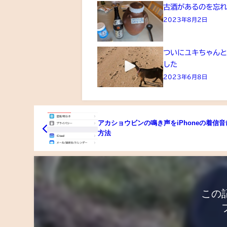
古酒があるのを忘れ
2023年8月2日
ついにユキちゃん
した
2023年6月8日
アカショウビンの鳴き声をiPhoneの着信
方法
この