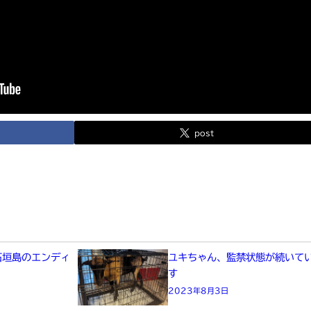
post
に石垣島のエンディ
ユキちゃん、監禁状態が続いて
た
す
2023年8月3日