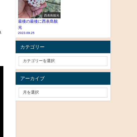
西表島観光
最後の最後に西表島観
光
い
2023.09.25
カテゴリー
アーカイブ