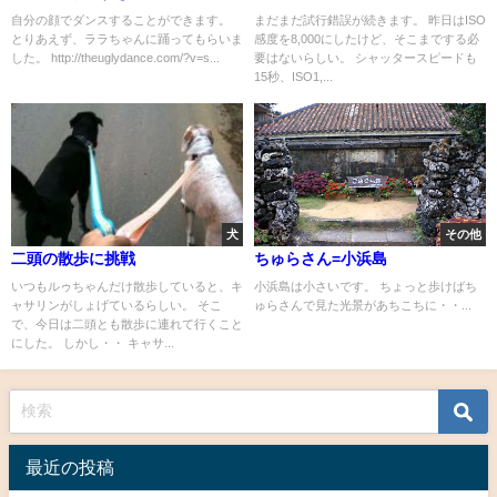
自分の顔でダンスすることができます。
まだまだ試行錯誤が続きます。 昨日はISO
とりあえず、ララちゃんに踊ってもらいま
感度を8,000にしたけど、そこまでする必
した。 http://theuglydance.com/?v=s...
要はないらしい。 シャッタースピードも
15秒、ISO1,...
犬
その他
二頭の散歩に挑戦
ちゅらさん=小浜島
いつもルゥちゃんだけ散歩していると、キ
小浜島は小さいです。 ちょっと歩けばち
ャサリンがしょげているらしい。 そこ
ゅらさんで見た光景があちこちに・・...
で、今日は二頭とも散歩に連れて行くこと
にした。 しかし・・ キャサ...
最近の投稿