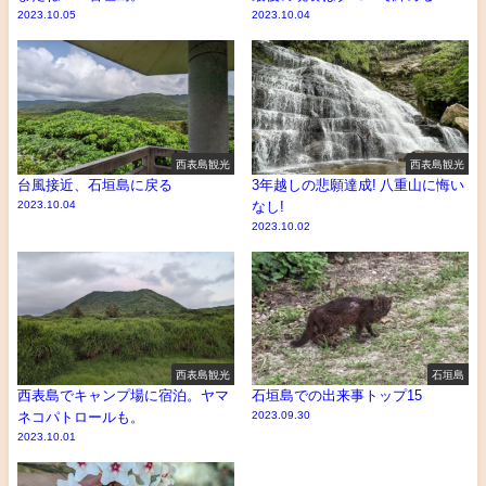
2023.10.05
2023.10.04
西表島観光
西表島観光
台風接近、石垣島に戻る
3年越しの悲願達成! 八重山に悔い
2023.10.04
なし!
2023.10.02
西表島観光
石垣島
西表島でキャンプ場に宿泊。ヤマ
石垣島での出来事トップ15
ネコパトロールも。
2023.09.30
2023.10.01