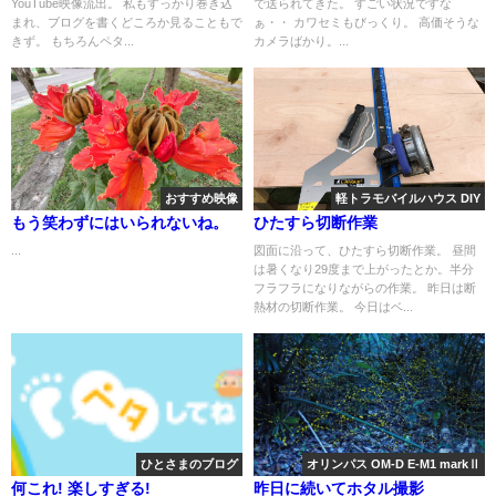
YouTube映像流出。 私もすっかり巻き込
で送られてきた。 すごい状況ですな
まれ、ブログを書くどころか見ることもで
ぁ・・ カワセミもびっくり。 高価そうな
きず。 もちろんペタ...
カメラばかり。...
おすすめ映像
軽トラモバイルハウス DIY
もう笑わずにはいられないね。
ひたすら切断作業
...
図面に沿って、ひたすら切断作業。 昼間
は暑くなり29度まで上がったとか。半分
フラフラになりながらの作業。 昨日は断
熱材の切断作業。 今日はベ...
ひとさまのブログ
オリンパス OM-D E-M1 markⅡ
何これ! 楽しすぎる!
昨日に続いてホタル撮影