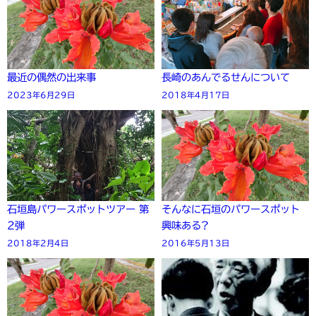
最近の偶然の出来事
長崎のあんでるせんについて
2023年6月29日
2018年4月17日
石垣島パワースポットツアー 第
そんなに石垣のパワースポット
2弾
興味ある?
2018年2月4日
2016年5月13日