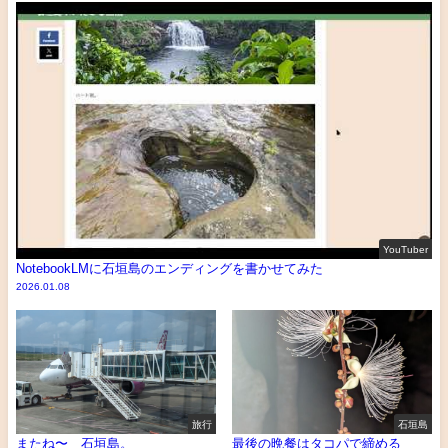
YouTuber
NotebookLMに石垣島のエンディングを書かせてみた
2026.01.08
旅行
石垣島
またね〜 石垣島。
最後の晩餐はタコパで締める