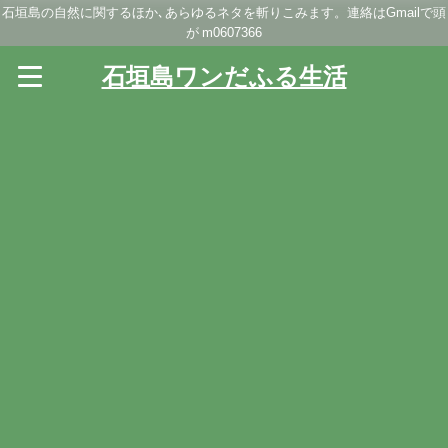
石垣島の自然に関するほか､あらゆるネタを斬りこみます。連絡はGmailで頭
が m0607366
石垣島ワンだふる生活