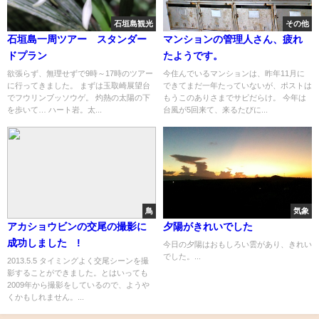
石垣島観光
その他
石垣島一周ツアー スタンダー
マンションの管理人さん、疲れ
ドプラン
たようです。
欲張らず、無理せずで9時～17時のツアー
今住んでいるマンションは、昨年11月に
に行ってきました。 まずは玉取崎展望台
できてまだ一年たっていないが、ポストは
でフウリンブッソウゲ。 灼熱の太陽の下
もうこのありさまでサビだらけ。 今年は
を歩いて… ハート岩。太...
台風が5回来て、来るたびに...
鳥
気象
アカショウビンの交尾の撮影に
夕陽がきれいでした
成功しました !
今日の夕陽はおもしろい雲があり、きれい
でした。...
2013.5.5 タイミングよく交尾シーンを撮
影することができました。とはいっても
2009年から撮影をしているので、ようや
くかもしれません。...