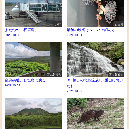
旅行
石垣島
またね〜 石垣島。
最後の晩餐はタコパで締める
2023.10.05
2023.10.04
西表島観光
西表島観光
台風接近、石垣島に戻る
3年越しの悲願達成! 八重山に悔い
2023.10.04
なし!
2023.10.02