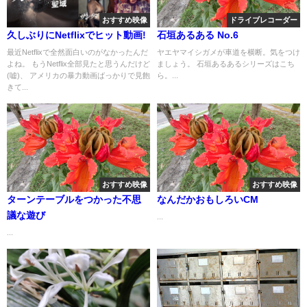
おすすめ映像
ドライブレコーダー
久しぶりにNetflixでヒット動画!
石垣あるある No.6
最近Netflixで全然面白いのがなかったんだ
ヤエヤマイシガメが車道を横断。気をつけ
よね。 もうNetflix全部見たと思うんだけど
ましょう。 石垣あるあるシリーズはこち
(嘘)、 アメリカの暴力動画ばっかりで見飽
ら。...
きて...
おすすめ映像
おすすめ映像
ターンテーブルをつかった不思
なんだかおもしろいCM
議な遊び
...
...