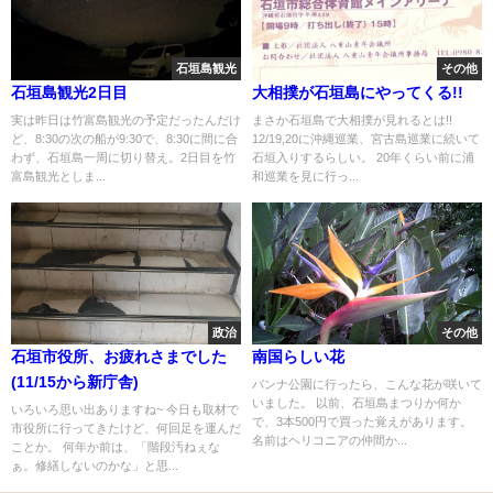
石垣島観光
その他
石垣島観光2日目
大相撲が石垣島にやってくる!!
実は昨日は竹富島観光の予定だったんだけ
まさか石垣島で大相撲が見れるとは!!
ど、8:30の次の船が9:30で、8:30に間に合
12/19,20に沖縄巡業、宮古島巡業に続いて
わず、石垣島一周に切り替え。2日目を竹
石垣入りするらしい。 20年くらい前に浦
富島観光としま...
和巡業を見に行っ...
政治
その他
石垣市役所、お疲れさまでした
南国らしい花
(11/15から新庁舎)
バンナ公園に行ったら、こんな花が咲いて
いました。 以前、石垣島まつりか何か
いろいろ思い出ありますね~ 今日も取材で
で、3本500円で買った覚えがあります。
市役所に行ってきたけど、何回足を運んだ
名前はヘリコニアの仲間か...
ことか。 何年か前は、「階段汚ねぇな
ぁ。修繕しないのかな」と思...