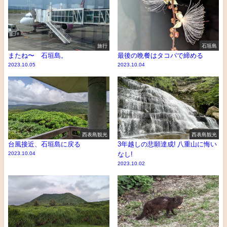
旅行
石垣島
またね〜 石垣島。
最後の晩餐はタコパで締める
2023.10.05
2023.10.04
西表島観光
西表島観光
台風接近、石垣島に戻る
3年越しの悲願達成! 八重山に悔い
2023.10.04
なし!
2023.10.02