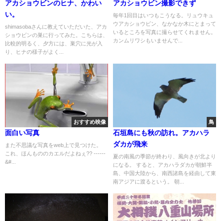
アカショウビンのヒナ、かわい
アカショウビン撮影できず
い。
毎年1回目はいつもこうなる。リュウキュ
ウアカショウビン、なかなか木にとまって
shimasobaさんに教えていただいた、アカ
いるところを写真に撮らせてくれません。
ショウビンの巣に行ってみた。こちらは、
カンムリワシもいませんで...
比較的明るく、夕方には、巣穴に光が入
り、ヒナの様子がよく...
おすすめ映像
鳥
面白い写真
石垣島にも秋の訪れ。アカハラ
ダカが飛来
また不思議な写真をweb上で見つけた。
これ、ほんもののカエルだよねぇ?? ------
夏の南風の季節が終わり、風向きが北より
&#...
になる。 すると、アカハラダカが朝鮮半
島、中国大陸から、南西諸島を経由して東
南アジアに渡るという。 朝...