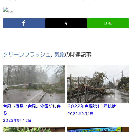
LINE
グリーンフラッシュ
,
気象
の関連記事
台風→選挙→台風。停電だし寝
2022年台風第11号総括
る
2022年9月4日
2022年9月12日