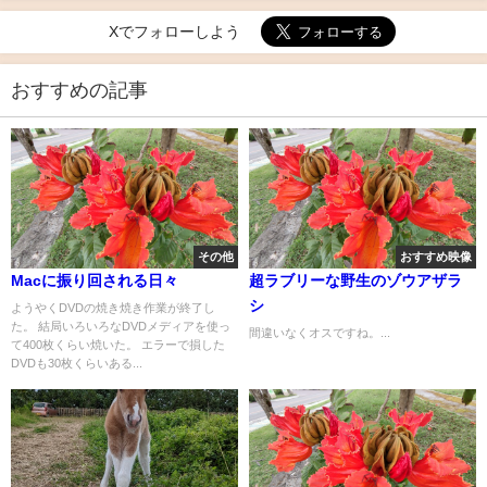
Xでフォローしよう
おすすめの記事
その他
おすすめ映像
Macに振り回される日々
超ラブリーな野生のゾウアザラ
シ
ようやくDVDの焼き焼き作業が終了し
た。 結局いろいろなDVDメディアを使っ
間違いなくオスですね。...
て400枚くらい焼いた。 エラーで損した
DVDも30枚くらいある...