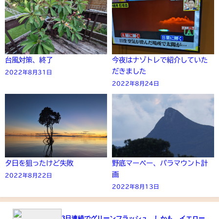
台風対策、終了
今夜はナゾトレで紹介していた
だきました
2022年8月31日
2022年8月24日
夕日を狙ったけど失敗
野底マーペー、パラマウント計
画
2022年8月22日
2022年8月13日
3日連続でグリーンフラッシュ。しかも、イエロー