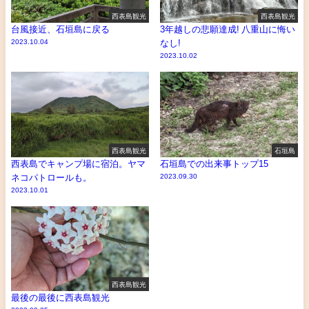
西表島観光
西表島観光
台風接近、石垣島に戻る
3年越しの悲願達成! 八重山に悔い
2023.10.04
なし!
2023.10.02
西表島観光
石垣島
西表島でキャンプ場に宿泊。ヤマ
石垣島での出来事トップ15
ネコパトロールも。
2023.09.30
2023.10.01
西表島観光
最後の最後に西表島観光