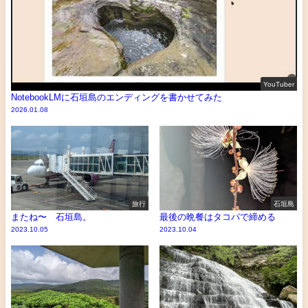
YouTuber
NotebookLMに石垣島のエンディングを書かせてみた
2026.01.08
旅行
石垣島
またね〜 石垣島。
最後の晩餐はタコパで締める
2023.10.05
2023.10.04