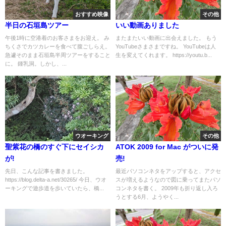
おすすめ映像
その他
半日の石垣島ツアー
いい動画ありました
午後1時に空港着のお客さまをお迎え。 み
またまたいい動画に出会えました。 もう
ちくさでカツカレーを食べて腹ごしらえ。
YouTubeさまさまですね。 YouTubeは人
急遽そのまま石垣島半周ツアーをすること
生を変えてくれます。 https://youtu.b...
に。 鍾乳洞。しかし、...
ウオーキング
その他
聖紫花の橋のすぐ下にセイシカ
ATOK 2009 for Mac がついに発
が!
売!
先日、こんな記事を書きました。
最近パソコンネタをアップすると、アクセ
https://blog.delta-a.net/30265/ 今日、ウオ
スが増えるようなので図に乗ってまたパソ
ーキングで遊歩道を歩いていたら、橋...
コンネタを書く。 2009年も折り返し入ろ
うとする6月、ようやく...