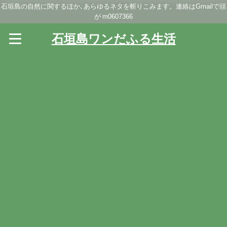
石垣島の自然に関するほか､あらゆるネタを斬りこみます。連絡はGmailで頭
が m0607366
石垣島ワンだふる生活