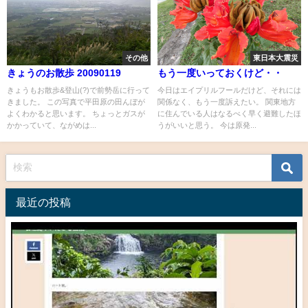
その他
東日本大震災
きょうのお散歩 20090119
もう一度いっておくけど・・
きょうもお散歩&登山(?)で前勢岳に行って
今日はエイプリルフールだけど、それには
きました。 この写真で平田原の田んぼが
関係なく、もう一度訴えたい。 関東地方
よくわかると思います。 ちょっとガスが
に住んでいる人はなるべく早く避難したほ
かかっていて、ながめは...
うがいいと思う。 今は原発...
最近の投稿