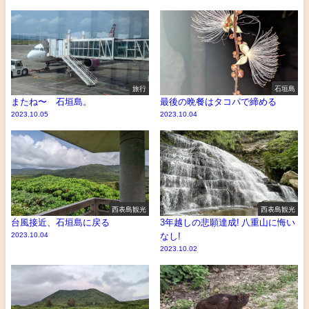
旅行
石垣島
またね〜 石垣島。
最後の晩餐はタコパで締める
2023.10.05
2023.10.04
西表島観光
西表島観光
台風接近、石垣島に戻る
3年越しの悲願達成! 八重山に悔い
2023.10.04
なし!
2023.10.02