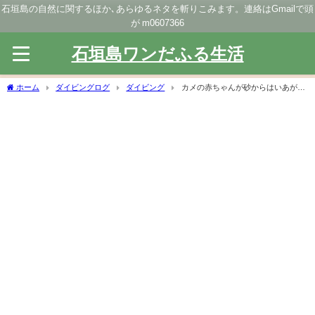
石垣島の自然に関するほか､あらゆるネタを斬りこみます。連絡はGmailで頭
が m0607366
石垣島ワンだふる生活
ホーム
ダイビングログ
ダイビング
カメの赤ちゃんが砂からはいあがっ
てくるのを初めてみました。