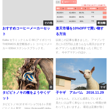
その他
断捨離
おすすめコーヒーメーカーセッ
楽天市場を10%OFFで買い物す
ト
る方法
Kalita セラミックミル C-90 (アイボリー)
以前この記事を書きました。 アマゾンで
THERMOS 真空断熱ポット コーヒーメー
月に1-2万円以上使うんなら雨天がおすす
カー 630ml ステンレスブラック E...
め アマゾンも楽天市場まったく同じで
す。 今やアマテンのほか、...
花
ヤギ
タビビトノキの種をようやくゲ
子ヤギ アルバム 2016.11.29
ット
ユキちゃん、どんどん成長しています。
見たい人は早く来ないとかわいい時期が終
タビビトノキ(オオギバショウ)を1ヶ月前
わってしまいますよ。 最近は足腰が強く
にたくさん剪定。 https://kokopelli3.delta-