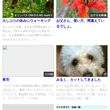
オリンパス OM-D E-M1 markⅡ
おすすめ映像
久しぶりの休みにウォーキング
お父さん、使い方、間違えてい
るでしょ。
久しぶりに午後、まるまる時間があいた。
思えば、7月から休みがなかった気がす
...
る。 まぁ西表島行くのは仕事だか休みだ
かわからないんだけど。 と...
その他
犬
夜市
みるく、カットしてきました
ハーリーの日に市役所前の通りで夜市が行
もうこんな汚い顔になっていました。 口
われました。 夜市＝ナイトマーケットと
のまわりはアイスが固まってるし、涙やけ
いうことで、私は思い出してみれば、ハワ
はしているし。 それでカット後。 おとと
イ、インドネシア、シンガポ...
いのララちゃんと同じく疲...