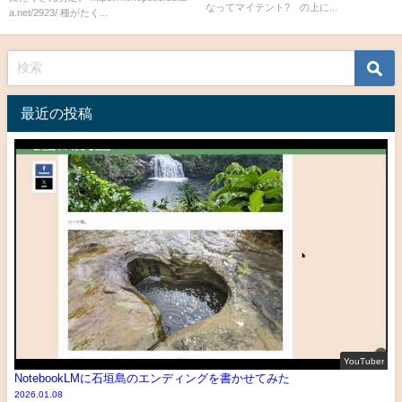
なってマイテント? の上に...
a.net/2923/ 種がたく...
最近の投稿
YouTuber
NotebookLMに石垣島のエンディングを書かせてみた
2026.01.08