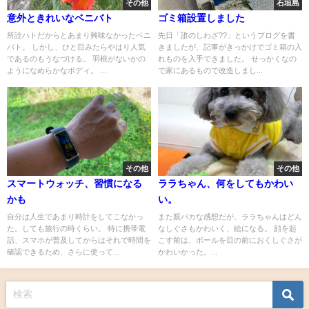
その他
石垣島
意外ときれいなベニバト
ゴミ箱設置しました
所詮ハトだからとあまり興味なかったベニ
先日「誰のしわざ??」というブログを書
バト。 しかし、ひと目みたらやはり人気
きましたが、記事がきっかけでゴミ箱の入
であるのもうなづける。 羽根がないかの
れものを入手できました。 せっかくなの
ようになめらかなボディ。 ...
で家にあるもので改造しまし...
その他
その他
スマートウォッチ、習慣になる
ララちゃん、何をしてもかわい
かも
い。
自分は人生であまり時計をしてこなかっ
また親バカな感想だが、ララちゃんはどん
た。しても旅行の時くらい。 特に携帯電
なしぐさもかわいく、絵になる。 顔を起
話、スマホが普及してからはそれで時間を
こす前は、ボールを目の前におくしぐさが
確認できるため、さらに使って...
かわいかった。...