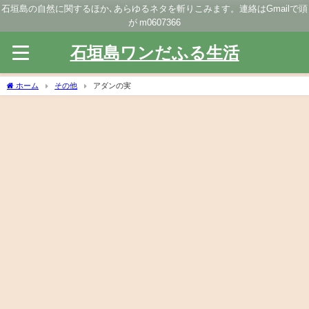
石垣島の自然に関するほか､あらゆるネタを斬りこみます。連絡はGmailで頭
が m0607366
石垣島ワンだふる生活
ホーム
その他
アダンの実