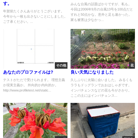
す。
みんな台風の話題ばかりですが、私も。
今回は2006年9月の台風13号を100点だと
年賀状たくさんありがとうございます。
すれと50点かな。意外と足も速かった。
今年から一枚も出さないことにしました。
家も被害は少なかっ...
ご了承ください。...
その他
花
あなたのプロファイルは?
良い天気になりました
テストがただで受けられます。 理想主義
久しぶりに太陽に会いました。 みるくも
か現実主義か。 外向的か内向的か。
ララもドッグランでおおはしゃぎです。
http://www.profiletest.net/static...
インパチェンスなどの花も今がさかり。
ここの土にはインパチェンス...