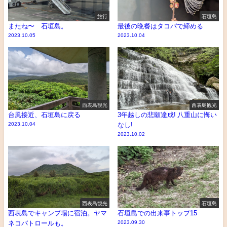
旅行
石垣島
またね〜 石垣島。
最後の晩餐はタコパで締める
2023.10.05
2023.10.04
西表島観光
西表島観光
台風接近、石垣島に戻る
3年越しの悲願達成! 八重山に悔い
2023.10.04
なし!
2023.10.02
西表島観光
石垣島
西表島でキャンプ場に宿泊。ヤマ
石垣島での出来事トップ15
ネコパトロールも。
2023.09.30