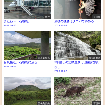
旅行
石垣島
またね〜 石垣島。
最後の晩餐はタコパで締める
2023.10.05
2023.10.04
西表島観光
西表島観光
台風接近、石垣島に戻る
3年越しの悲願達成! 八重山に悔い
2023.10.04
なし!
2023.10.02
西表島観光
石垣島