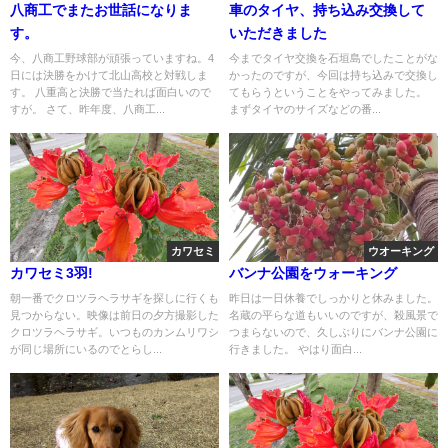
八商工でまたお世話になりま
車のタイヤ、持ち込み交換して
す。
いただきました
今、八商工野球部が頑張っていますね。4
今までタイヤ交換を石垣島でしたことがな
日には決勝をかけて北山高校と対戦しま
かったのですが、今回は持ち込みで交換し
す。 八重高と決勝で当たれば面白いので
てもらうということをやってみました。
すが。 さて、昨年度、八商工...
まずタイヤのサイズなどの番...
カワセミ
ウオーキング
カワセミ3羽!
バンナ公園をウォーキング
朝一番でクロツラヘラサギを探しに行くも
昨日は一日休養でしっかりと休みました。
見つからない。映像は前日の夕方撮影した
名蔵の平らな道もいいのですが、殺風景で
クロツラヘラサギ。いつものカンムリワシ
つまらないので、久しぶりにバンナ公園に
が同じ場所にいるのでとらし...
行きました。 やはり面白...