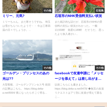
その他
石垣島
ミリー、元気?
石垣市のNHK受信料支払い状況
ミリーちゃん、まだ寒そうですね。 埼玉
また統計的な話だが、石垣市のNHKの受
は雪がちらついたようで・・ 今は三寒四
信料の支払い状況がわかった。 一般
温の日々でしょうか。...
13,930軒 衛星4,189軒 だそうだ。 思っ
たより加入者がい...
その他
その他
ゴールデン・プリンセスのあの
facebookで友達申請に「メッセ
光は??
ージを添えて」は差し出がまし
いのでは?
大型客船、ゴールデンプリンセス号 前回
以前こちらにも書きました。
の記事はこちら。 https://blog.delta-
https://blog.delta-a.net/9478/ ◆無言の友達
a.net/8064/ 夜になったらすごく明る...
リクエストはアリ別に友達が増えて困る
こ...