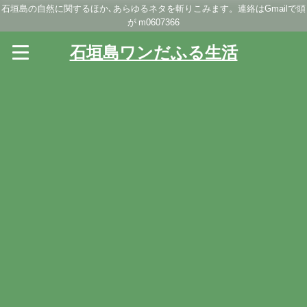
石垣島の自然に関するほか､あらゆるネタを斬りこみます。連絡はGmailで頭
が m0607366
石垣島ワンだふる生活