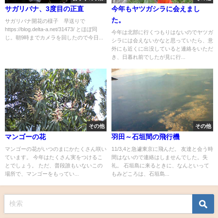
サガリバナ、3度目の正直
今年もヤツガシラに会えまし
た。
サガリバナ開花の様子 早送りで
https://blog.delta-a.net/31473/ とほぼ同
今年は北部に行くつもりはないのでヤツガ
じ。朝9時までカメラを回したので今日...
シラには会えないかなと思っていたら、意
外にも近くに出没していると連絡をいただ
き、日暮れ前でしたが見に行...
その他
その他
マンゴーの花
羽田～石垣間の飛行機
マンゴーの花がいつのまにかたくさん咲い
11/3,4と急遽東京に飛んだ。 友達と会う時
ています。 今年はたくさん実をつけるこ
間はないので連絡はしませんでした。失
とでしょう。 ただ、普段誰もいないこの
礼。 石垣島に来るときに、なんといって
場所で、マンゴーをもってい...
もみどころは、石垣島...