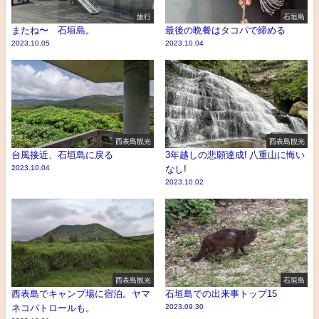
旅行
石垣島
またね〜 石垣島。
最後の晩餐はタコパで締める
2023.10.05
2023.10.04
西表島観光
西表島観光
台風接近、石垣島に戻る
3年越しの悲願達成! 八重山に悔い
2023.10.04
なし!
2023.10.02
西表島観光
石垣島
西表島でキャンプ場に宿泊。ヤマ
石垣島での出来事トップ15
ネコパトロールも。
2023.09.30