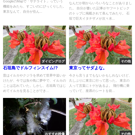
GoogleのMapで「サテライト」っていう
なんだか朝からいろいろなことがありまし
機能をみたら、すごいのにびっくりした。
た。 自分が書いた記事がヤフートピック
東京なんて、自分が住ん...
のトップに掲載されて喜んでみたり。 石
垣で巨大イタチザメが次々水...
ダイビングログ
その他
石垣島でドルフィンスイム!?
東京ってヤダよな。
昔はイルカやクジラを求めて世界中追いか
今さら言うまでもないかもしれないけど、
けたが、今では魚や鳥に夢中で、イルカの
久しぶりに東京に行って思った。 東京の
ことは忘れていた。しかし、石垣島ではじ
人って言葉にトゲがあるよ。 飛行機に乗
めてイルカを見ることができ...
っていて、座席のシートを前...
おすすめ映像
その他