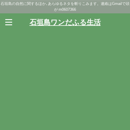
石垣島の自然に関するほか､あらゆるネタを斬りこみます。連絡はGmailで頭
が m0607366
石垣島ワンだふる生活