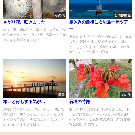
その他
石垣島観光
さがり花、咲きました
夏休みの最後に石垣島一周ツア
ー
いつも夜の間に咲き、散ってしまうのでな
かなか見れませんでしたが、今朝なんとか
夏休みギリギリで小学生が参加してくれま
その姿を撮影できました。...
した。 9/1から名古屋で学校です。ほん
と、もうギリギリ。 空港から家に向かう
途中、バンナ公園で白孔雀...
風景
その他
寒いと何もする気が…
石垣の特徴
月曜日のアグレッシブな日から3日間、北
他にも手帳に興味深い記事があった。 ト
風が強く、寒くなった。 もう泳ぐなって
リビア的で思わずへぇ~っといってしまい
まっぴらごめん。 外にも出たくない。 と
そうである。 1.2004年の結婚・離婚 婚姻
いうわけでオタクな日々で...
数318組、離婚数...