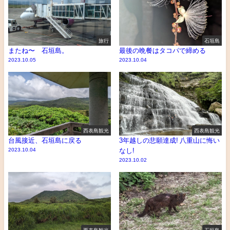
旅行
石垣島
またね〜 石垣島。
最後の晩餐はタコパで締める
2023.10.05
2023.10.04
西表島観光
西表島観光
台風接近、石垣島に戻る
3年越しの悲願達成! 八重山に悔い
2023.10.04
なし!
2023.10.02