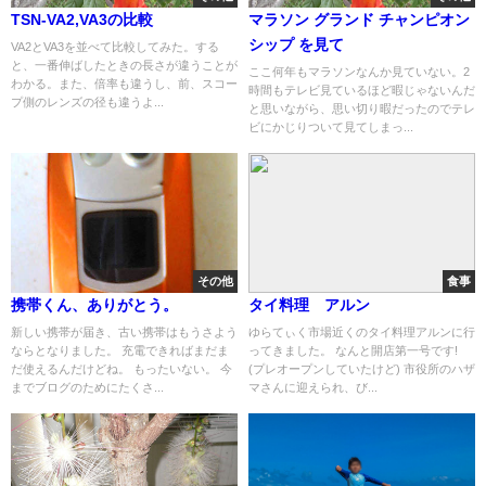
TSN-VA2,VA3の比較
マラソン グランド チャンピオン
シップ を見て
VA2とVA3を並べて比較してみた。する
と、一番伸ばしたときの長さが違うことが
ここ何年もマラソンなんか見ていない。2
わかる。また、倍率も違うし、前、スコー
時間もテレビ見ているほど暇じゃないんだ
プ側のレンズの径も違うよ...
と思いながら、思い切り暇だったのでテレ
ビにかじりついて見てしまっ...
その他
食事
携帯くん、ありがとう。
タイ料理 アルン
新しい携帯が届き、古い携帯はもうさよう
ゆらてぃく市場近くのタイ料理アルンに行
ならとなりました。 充電できればまだま
ってきました。 なんと開店第一号です!
だ使えるんだけどね。 もったいない。 今
(プレオープンしていたけど) 市役所のハザ
までブログのためにたくさ...
マさんに迎えられ、び...