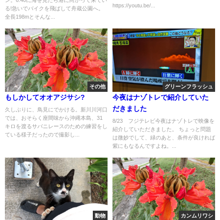
https://youtu.be/...
る!急いでバイクを飛ばして舟蔵公園へ。
全長198mとそんな...
その他
グリーンフラッシュ
もしかしてオオアジサシ?
今夜はナゾトレで紹介していた
だきました
久しぶりに、鳥見にでかける。新川川河口
では、おそらく座間味から沖縄本島、31
8/23 フジテレビ今夜はナゾトレで映像を
キロを渡るサバニレースのための練習をし
紹介していただきました。 ちょっと問題
ている様子だったので撮影し...
は微妙でして、緑のあと、条件が良ければ
紫にもなるんですよね。...
動物
カンムリワシ