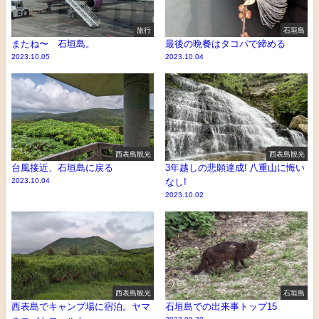
旅行
石垣島
またね〜 石垣島。
最後の晩餐はタコパで締める
2023.10.05
2023.10.04
西表島観光
西表島観光
台風接近、石垣島に戻る
3年越しの悲願達成! 八重山に悔い
2023.10.04
なし!
2023.10.02
西表島観光
石垣島
西表島でキャンプ場に宿泊。ヤマ
石垣島での出来事トップ15