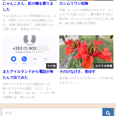
にゃんこさん、虹の橋を渡りま
カンムリワシ幼鳥
した
午後、たっぷりと時間がとれたので、カン
ムリワシを探しに行く。獅子森の下でまだ
うちに出入りしていた野良猫のにゃんこさ
顔が白いカンムリワシがいたのでしばし撮
ん、今朝亡くなっているのを確認しまし
影。知り合いが数人の子供を...
た。 哀悼の意を込めて、記録を残したい
と思います。 名前はつけてお...
その他
おすすめ映像
またアイルランドから電話が来
そのけなげさ、笑ゆす
たんで出てみた
足が短いだけでもうかわいい。エア水かき
もよろしい。...
1/20にアイルランドから電話が入った。
怖いのでもちろん無視。 そして、さっ
き、また電話が。 おいおい。いったい何
の用事だよ。 怖いより今...