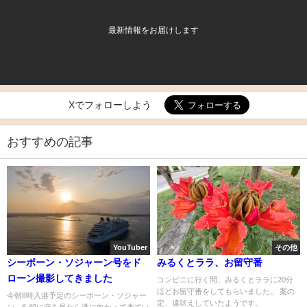
最新情報をお届けします
Xでフォローしよう
おすすめの記事
YouTuber
その他
シーボーン・ソジャーン号をド
みるくとララ、お留守番
ローン撮影してきました
コンビニに行く間、みるくとララに20分
ほどお留守番をしてもらいました。 案の
今朝8時入港予定のシーボーン・ソジャー
定、遠吠えしていたようです。
ン。6:40に海を見たら港に向かって来てい