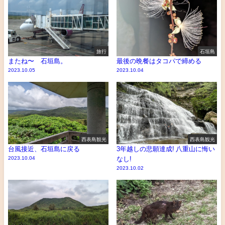
旅行
石垣島
またね〜 石垣島。
最後の晩餐はタコパで締める
2023.10.05
2023.10.04
西表島観光
西表島観光
台風接近、石垣島に戻る
3年越しの悲願達成! 八重山に悔い
2023.10.04
なし!
2023.10.02