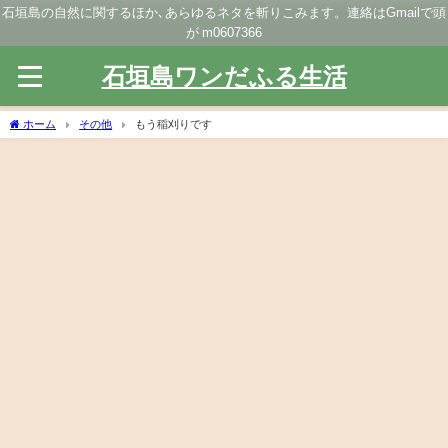
石垣島の自然に関するほか､あらゆるネタを斬りこみます。連絡はGmailで頭
が m0607366
石垣島ワンだふる生活
ホーム
その他
もう稲刈りです