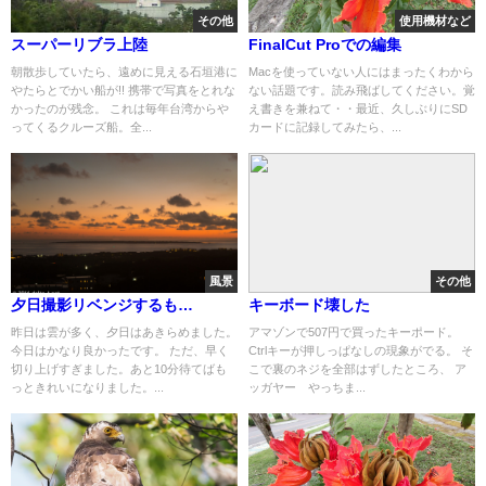
その他
使用機材など
スーパーリブラ上陸
FinalCut Proでの編集
朝散歩していたら、遠めに見える石垣港に
Macを使っていない人にはまったくわから
やたらとでかい船が!! 携帯で写真をとれな
ない話題です。読み飛ばしてください。覚
かったのが残念。 これは毎年台湾からや
え書きを兼ねて・・最近、久しぶりにSD
ってくるクルーズ船。全...
カードに記録してみたら、...
風景
その他
夕日撮影リベンジするも…
キーボード壊した
昨日は雲が多く、夕日はあきらめました。
アマゾンで507円で買ったキーポード。
今日はかなり良かったです。 ただ、早く
Ctrlキーが押しっぱなしの現象がでる。 そ
切り上げすぎました。あと10分待てばも
こで裏のネジを全部はずしたところ、 ア
っときれいになりました。...
ッガヤー やっちま...