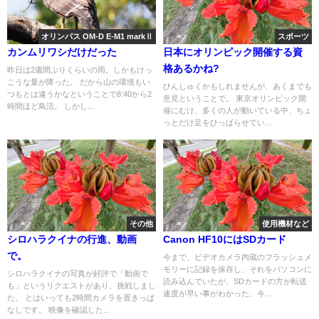
オリンパス OM-D E-M1 markⅡ
スポーツ
カンムリワシだけだった
日本にオリンピック開催する資
格あるかね?
昨日は2週間ぶりくらいの雨。しかもけっ
こうな量が降った。 だから山の環境もい
ひんしゅくかもしれませんが、あくまでも
つもとは違うかなということで8:40から2
意見ということで。 東京オリンピック開
時間ほど鳥活。 しかし...
催にむけ、多くの人が動いている中、ちょ
っとだけ足をひっぱらせてい...
その他
使用機材など
シロハラクイナの行進、動画
Canon HF10にはSDカード
で。
今まで、ビデオカメラ内蔵のフラッシュメ
モリーに記録を保存し、それをパソコンに
シロハラクイナの写真が好評で「動画で
読み込んでいたが、SDカードの方が転送
も」というリクエストがあり、挑戦しまし
速度が早い事がわかった。今...
た。 とはいっても2時間カメラを置きっぱ
なしです。 映像を確認した...