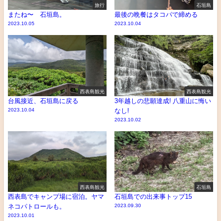
旅行
石垣島
またね〜 石垣島。
最後の晩餐はタコパで締める
2023.10.05
2023.10.04
西表島観光
西表島観光
台風接近、石垣島に戻る
3年越しの悲願達成! 八重山に悔い
2023.10.04
なし!
2023.10.02
西表島観光
石垣島
西表島でキャンプ場に宿泊。ヤマ
石垣島での出来事トップ15
ネコパトロールも。
2023.09.30
2023.10.01