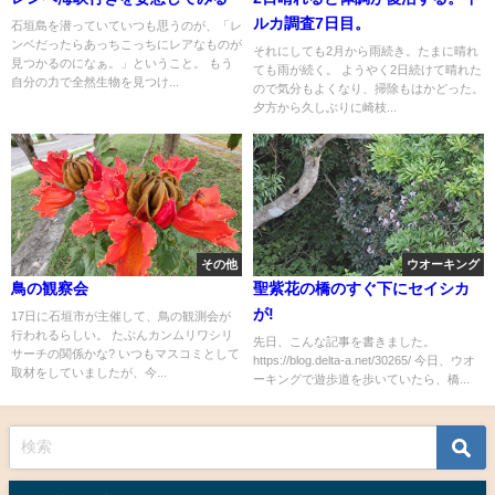
ルカ調査7日目。
石垣島を潜っていていつも思うのが、「レ
ンベだったらあっちこっちにレアなものが
それにしても2月から雨続き。たまに晴れ
見つかるのになぁ。」ということ。 もう
ても雨が続く。 ようやく2日続けて晴れた
自分の力で全然生物を見つけ...
ので気分もよくなり、掃除もはかどった。
夕方から久しぶりに崎枝...
その他
ウオーキング
鳥の観察会
聖紫花の橋のすぐ下にセイシカ
が!
17日に石垣市が主催して、鳥の観測会が
行われるらしい。 たぶんカンムリワシリ
先日、こんな記事を書きました。
サーチの関係かな? いつもマスコミとして
https://blog.delta-a.net/30265/ 今日、ウオ
取材をしていましたが、今...
ーキングで遊歩道を歩いていたら、橋...