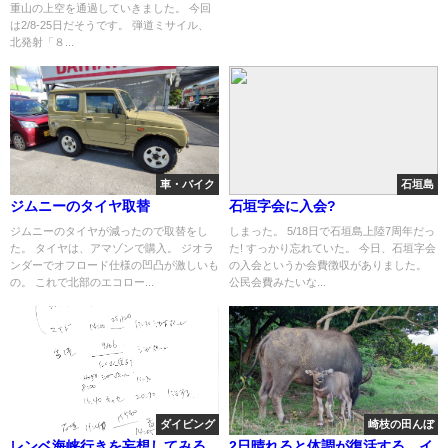
重山の上空を通過していきました。 今回
は2/8-25日だそうです。 弾道ミサイル、
北発射「８...
車・バイク
石垣島
ジムニーのタイヤ取替
石垣字会に入会?
ジムニーのタイヤが減ったので取替をし
しまった。 5/18日で石垣島上陸7周年だっ
た。 タイヤは、アマゾンで購入。 ジオラ
た! すっかり忘れていた。 今日、石垣字会
ンダーでオフロード仕様の凹凸が激しいも
の入会というか会費徴収がありました。
の。 これで北部のエコロー...
公民会費みたいな...
ダイビング
崎枝の田んぼ
レンベ海峡行きを妄想してみる
2日晴れると体調が復活する。イ