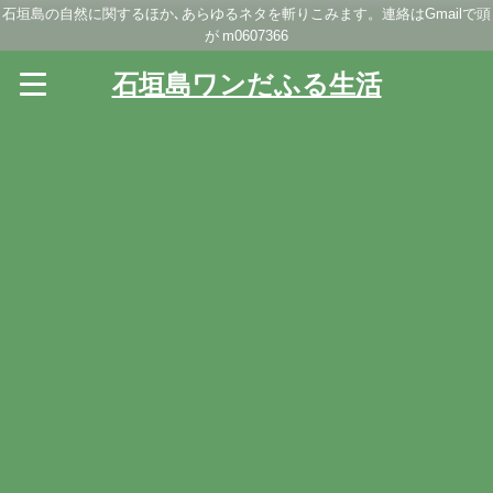
石垣島の自然に関するほか､あらゆるネタを斬りこみます。連絡はGmailで頭
が m0607366
石垣島ワンだふる生活