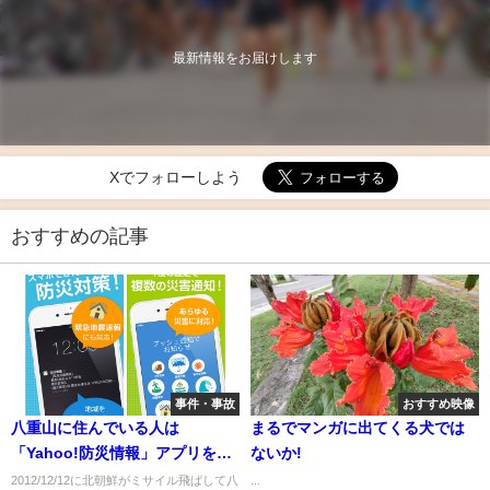
最新情報をお届けします
Xでフォローしよう
おすすめの記事
事件・事故
おすすめ映像
八重山に住んでいる人は
まるでマンガに出てくる犬では
「Yahoo!防災情報」アプリを入
ないか!
れておきましょう
2012/12/12に北朝鮮がミサイル飛ばして八
...