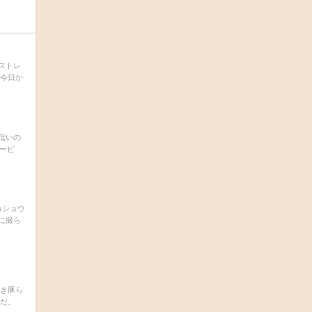
ストレ
、今日か
低いの
サービ
カショウ
に撮ら
焼き豚ら
うだ。