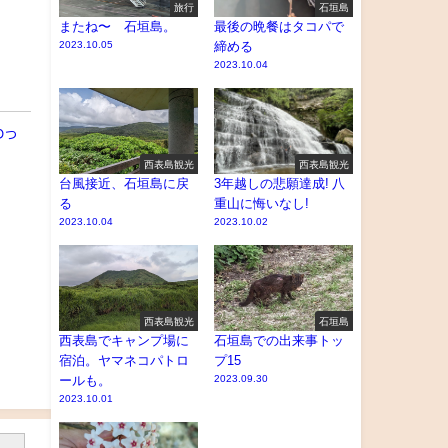
旅行
石垣島
またね〜 石垣島。
最後の晩餐はタコパで
2023.10.05
締める
2023.10.04
わっ
西表島観光
西表島観光
台風接近、石垣島に戻
3年越しの悲願達成! 八
る
重山に悔いなし!
2023.10.04
2023.10.02
西表島観光
石垣島
西表島でキャンプ場に
石垣島での出来事トッ
宿泊。ヤマネコパトロ
プ15
ールも。
2023.09.30
2023.10.01