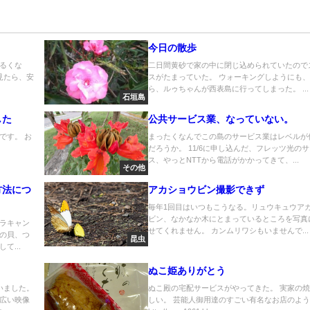
今日の散歩
るくな
二日間黄砂で家の中に閉じ込められていたので
を見たら、安
スがたまっていた。 ウォーキングしようにも
ら、ルゥちゃんが西表島に行ってしまった。 ...
石垣島
した
公共サービス業、なっていない。
です。 お
まったくなんでこの島のサービス業はレベルが
だろうか。 11/6に申し込んだ、フレッツ光の
ス、やっとNTTから電話がかかってきて、...
その他
方法につ
アカショウビン撮影できず
毎年1回目はいつもこうなる。リュウキュウア
ビン、なかなか木にとまっているところを写真
ラキャン
せてくれません。 カンムリワシもいませんで...
の貝、つ
昆虫
て...
ぬこ姫ありがとう
いました。
ぬこ殿の宅配サービスがやってきた。 実家の
広い映像
しい。 芸能人御用達のすごい有名なお店のよ