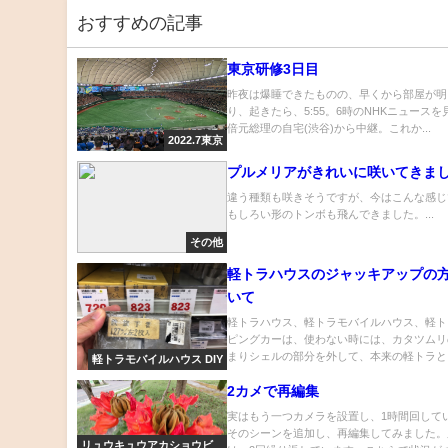
おすすめの記事
東京研修3日目
昨夜は爆睡できたものの、早くから部屋が明
り、起きたら、5:55。6時のNHKニュース
倍元総理の自宅(渋谷)から中継。これか...
2022.7東京
プルメリアがきれいに咲いてきま
違う種類も咲きそうですが、今はこんな感じ
もしろい形のトンボも飛んできました。...
その他
軽トラハウスのジャッキアップの
いて
軽トラハウス、軽トラモバイルハウス、軽ト
ピングカーは、使わない時には、カタツムリ
まりシェルの部分を外して、本来の軽トラとし
軽トラモバイルハウス DIY
2カメで再編集
実はもう一つカメラを設置し、1時間回して
そのシーンを追加し、再編集してみました。
リュウキュウアカショウビ