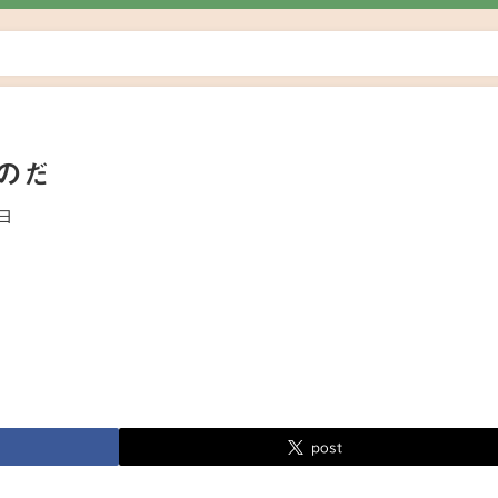
のだ
9日
post