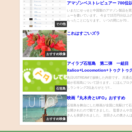
アマゾンベストレビュアー 700位
いまだにせっせと中国製のアマゾン製品を買
ューを書いています。 今まで15万円分以上
らったことになります。 いつの間にか70...
その他
これはすごいズラ
...
おすすめ映像
アイラブ石垣島 第二弾 一組目
italico+Locomotion+トゥクト
カーさん
先日USTREAMで放映した内容です。 共通
組が石垣島について語ります。 にほんブログ
しランキング2位ありがとう!!...
石垣島
映画『丸木舟とUFO』おすすめ
石垣島を舞台にした映画が全国に先駆けて石
公開されたので観てきました。 監督さんや
さんも挨拶されました。 吉田さんの奥さんは.
おすすめ映像