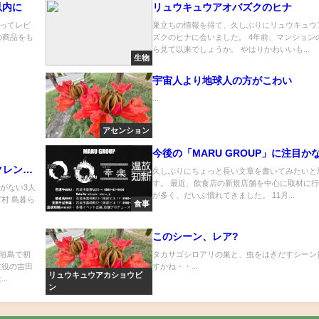
以内に
リュウキュウアオバズクのヒナ
ってレビ
巣立ちの情報を得て、久しぶりにリュウキュウ
の商品をも
ズクのヒナに会いました。 4年前、マンション
ら見て以来でしょうか。 やはりかわいいも...
生物
宇宙人より地球人の方がこわい
...
アセンション
今後の「MARU GROUP」に注目か
ゥクレンタ
久しぶりにちょっと長い文章を書いてみたいと
す。 最近、飲食店の新規店舗を中心に取材に
点がない3人
が多く、だいぶ慣れてきました。 11月...
村 島暮ら
食事
このシーン、レア?
垣島で初
タカサゴシロアリの巣と、虫をはきだすシーン
主役の吉田
すかね・・...
リュウキュウアカショウビ
..
ン