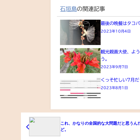
石垣島
の関連記事
最後の晩餐はタコ
2023年10月4日
観光親善大使、よ
う。
2023年9月7日
くっそ忙しい7月だ
2023年8月1日
これ、かなりの全国的な大問題だと思うん
ど。