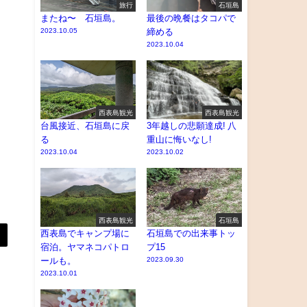
旅行
石垣島
またね〜 石垣島。
最後の晩餐はタコパで
2023.10.05
締める
2023.10.04
西表島観光
西表島観光
台風接近、石垣島に戻
3年越しの悲願達成! 八
る
重山に悔いなし!
2023.10.04
2023.10.02
。
西表島観光
石垣島
西表島でキャンプ場に
石垣島での出来事トッ
宿泊。ヤマネコパトロ
プ15
ールも。
2023.09.30
2023.10.01