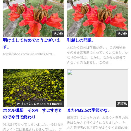
その他
その他
明けましておめでとうございま
引越しの問題。
す。
とにかく自分は荷物が多い。 この荷物を
そのまま宮古島にもっていくとなると、か
http://visboo.com/cute-rabbits.html...
なりの手間だ。 しかし、なかなか処分で
きないものもあるし、このま...
オリンパス OM-D E-M1 markⅡ
石垣島
ホタル撮影 その4 すごすぎた
またPM2.5の季節かな。
ので今日で終わり
最近涼しくなったので、みるくとララの散
歩は欠かさず行くようになりました。 た
5日続けて行ってしまいました。 今日も車
ぶん管理者の石垣市? がようやく道路の掃
のライトには邪魔されませんでした。 ア