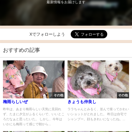
最新情報をお届けします
Xでフォローしよう
おすすめの記事
その他
その他
梅雨らしいぜ
きょうも仲良し
昨年は、あまり梅雨らしい天気に見回れ
ララちゃんとみるく、並んで座ってかわい
ず、たまに夕立がふるくらいで、いいとこ
いショットがとれました。 昨日は自宅で
ろだなぁと思ったいた。 しかし、今年は
シャンプー。顔もきれいになったね。...
いかにも梅雨って感じで朝から...