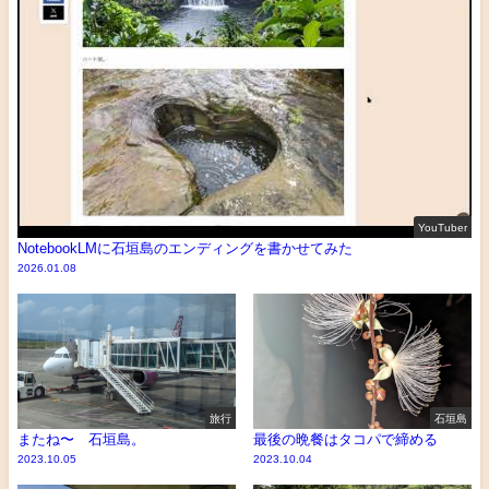
YouTuber
NotebookLMに石垣島のエンディングを書かせてみた
2026.01.08
旅行
石垣島
またね〜 石垣島。
最後の晩餐はタコパで締める
2023.10.05
2023.10.04