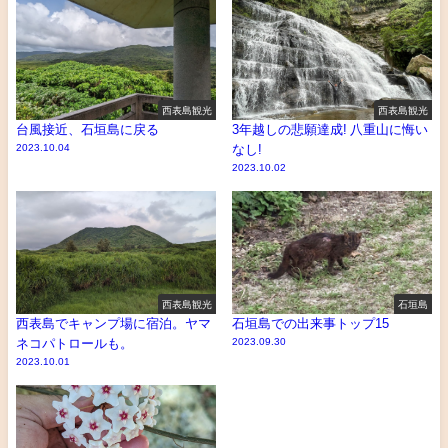
西表島観光
西表島観光
台風接近、石垣島に戻る
3年越しの悲願達成! 八重山に悔い
2023.10.04
なし!
2023.10.02
西表島観光
石垣島
西表島でキャンプ場に宿泊。ヤマ
石垣島での出来事トップ15
ネコパトロールも。
2023.09.30
2023.10.01