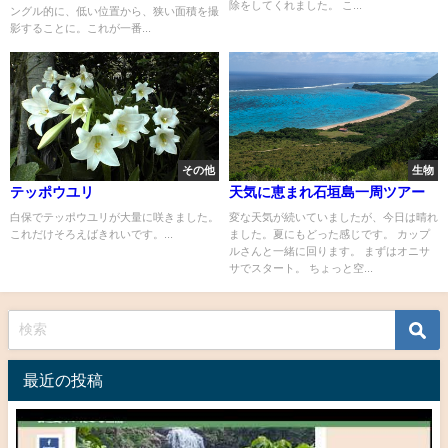
除をしてくれました。 こ...
ングル的に、低い位置から、狭い面積を撮
影することに。これが一番...
その他
生物
テッポウユリ
天気に恵まれ石垣島一周ツアー
白保でテッポウユリが大量に咲きました。
変な天気が続いていましたが、今日は晴れ
これだけそろえばきれいです。...
ました。夏にもどった感じです。 カップ
ルさんと一緒に回ります。 まずはオニサ
サでスタート。 ちょっと空...
最近の投稿