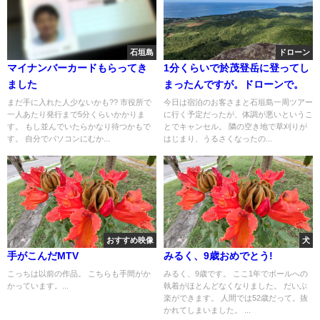
石垣島
ドローン
マイナンバーカードもらってき
1分くらいで於茂登岳に登ってし
ました
まったんですが。ドローンで。
まだ手に入れた人少ないかも?? 市役所で
今日は宿泊のお客さまと石垣島一周ツアー
一人あたり発行まで5分くらいかかりま
に行く予定だったが、体調が悪いというこ
す。 もし並んでいたらかなり待つかもで
とでキャンセル。 隣の空き地で草刈りが
す。 自分でパソコンにむか...
はじまり、うるさくなったの...
おすすめ映像
犬
手がこんだMTV
みるく、9歳おめでとう!
こっちは以前の作品。 こちらも手間がか
みるく、9歳です。 ここ1年でボールへの
かっています。...
執着がほとんどなくなりました。 だいぶ
楽ができます。 人間では52歳だって。抜
かれてしまいました。 ...