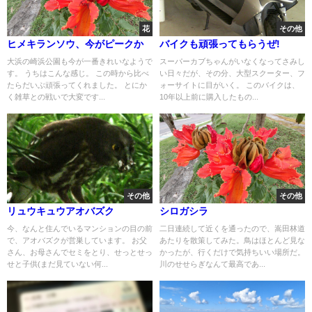
花
その他
ヒメキランソウ、今がピークか
バイクも頑張ってもらうぜ!
大浜の崎浜公園も今が一番きれいなようで
スーパーカブちゃんがいなくなってさみし
す。 うちはこんな感じ。 この時から比べ
い日々だが、その分、大型スクーター、フ
たらだいぶ頑張ってくれました。 とにか
ォーサイトに目がいく。 このバイクは、
く雑草との戦いで大変です...
10年以上前に購入したもの...
その他
その他
リュウキュウアオバズク
シロガシラ
今、なんと住んでいるマンションの目の前
二日連続して近くを通ったので、嵩田林道
で、アオバズクが営巣しています。 お父
あたりを散策してみた。鳥はほとんど見な
さん、お母さんでセミをとり、せっとせっ
かったが、行くだけで気持ちいい場所だ。
せと子供(まだ見ていない何...
川のせせらぎなんて最高であ...