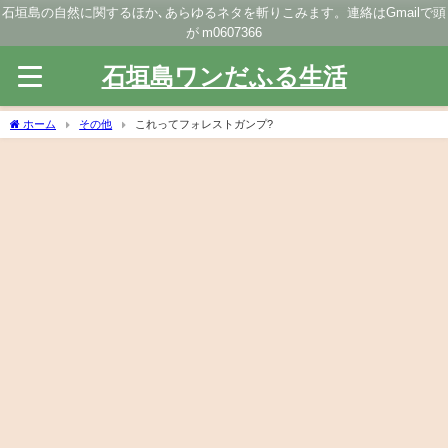
石垣島の自然に関するほか､あらゆるネタを斬りこみます。連絡はGmailで頭
が m0607366
石垣島ワンだふる生活
ホーム
その他
これってフォレストガンプ?