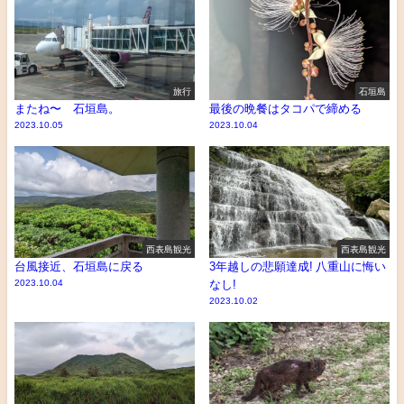
旅行
石垣島
またね〜 石垣島。
最後の晩餐はタコパで締める
2023.10.05
2023.10.04
西表島観光
西表島観光
台風接近、石垣島に戻る
3年越しの悲願達成! 八重山に悔い
2023.10.04
なし!
2023.10.02