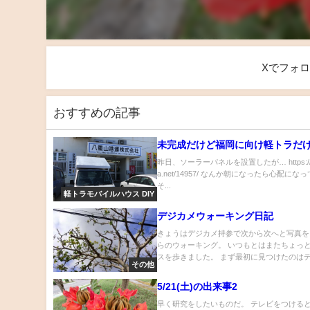
Xでフォ
おすすめの記事
未完成だけど福岡に向け軽トラだけ
昨日、ソーラーパネルを設置したが… https://blo
a.net/14957/ なんか朝になったら心配にな
そ...
軽トラモバイルハウス DIY
デジカメウォーキング日記
きょうはデジカメ持参で次から次へと写真を
らのウォーキング。 いつもとはまたちょっ
スを歩きました。 まず最初に見つけたのはデ.
その他
5/21(土)の出来事2
早く研究をしたいものだ。 テレビをつける