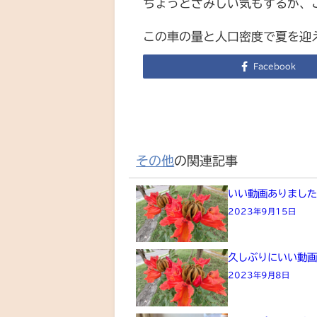
ちょっとさみしい気もするが、
この車の量と人口密度で夏を迎
Facebook
その他
の関連記事
いい動画ありまし
2023年9月15日
久しぶりにいい動
2023年9月8日