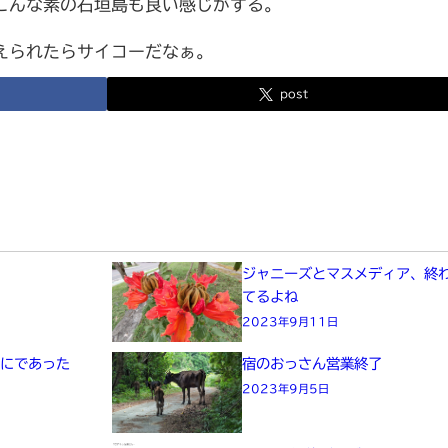
こんな素の石垣島も良い感じがする。
えられたらサイコーだなぁ。
post
た
ジャニーズとマスメディア、終
てるよね
2023年9月11日
画にであった
宿のおっさん営業終了
2023年9月5日