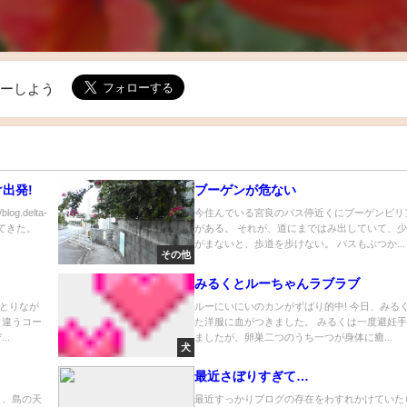
ローしよう
出発!
ブーゲンが危ない
g.delta-
今住んでいる宮良のバス停近くにブーゲンビリ
ってきた。
がある。 それが、道にまではみ出していて、
がまないと、歩道を歩けない。 バスもぶつか...
その他
みるくとルーちゃんラブラブ
とりなが
ルーにいにいのカンがずばり的中! 今日、みる
と違うコー
た洋服に血がつきました。 みるくは一度避妊
..
ましたが、卵巣二つのうち一つが身体に癒...
犬
最近さぼりすぎて…
と、島の天
最近すっかりブログの存在をわすれかけていた