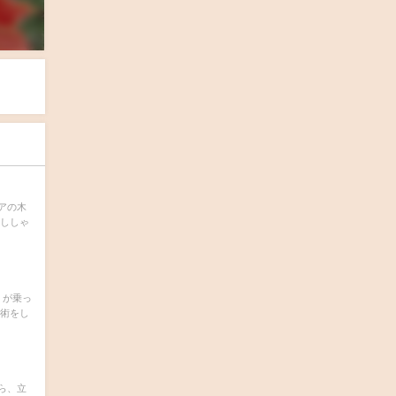
アの木
少ししゃ
くが乗っ
手術をし
ら、立