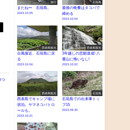
旅行
石垣島
またね〜 石垣島。
最後の晩餐はタコパで
2023.10.05
締める
2023.10.04
西表島観光
西表島観光
台風接近、石垣島に戻
3年越しの悲願達成! 八
る
重山に悔いなし!
2023.10.04
2023.10.02
わっ
西表島観光
石垣島
西表島でキャンプ場に
石垣島での出来事トッ
宿泊。ヤマネコパトロ
プ15
ールも。
2023.09.30
2023.10.01