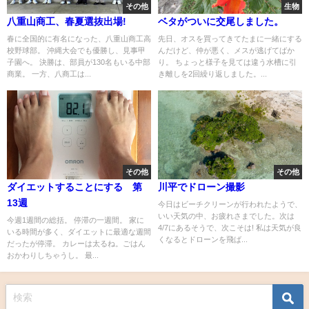
その他
生物
八重山商工、春夏選抜出場!
ベタがついに交尾しました。
春に全国的に有名になった、八重山商工高
先日、オスを買ってきてたまに一緒にする
校野球部。 沖縄大会でも優勝し、見事甲
んだけど、仲が悪く、メスが逃げてばか
子園へ。 決勝は、部員が130名もいる中部
り。 ちょっと様子を見ては違う水槽に引
商業。 一方、八商工は...
き離しを2回繰り返しました。...
その他
その他
ダイエットすることにする 第
川平でドローン撮影
13週
今日はビーチクリーンが行われたようで、
いい天気の中、お疲れさまでした。次は
今週1週間の総括。 停滞の一週間。 家に
4/7にあるそうで、次こそは! 私は天気が良
いる時間が多く、ダイエットに最適な週間
くなるとドローンを飛ば...
だったが停滞。 カレーは太るね。ごはん
おかわりしちゃうし。 最...