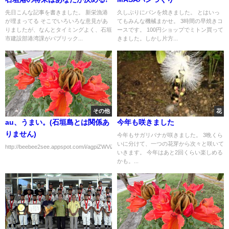
先日こんな記事を書きました。 新栄漁港
久しぶりにパンを焼きました。 とはいっ
が埋まってる そこでいろいろな意見があ
てもみんな機械まかせ。 3時間の早焼きコ
りましたが、なんとタイミングよく、石垣
ースです。 100円ショップでミトン買って
市建設部港湾課がパブリック...
きました。しかし片方...
その他
花
au、うまい。(石垣島とは関係あ
今年も咲きました
りません)
今年もサガリバナが咲きました。 3晩くら
いに分けて、一つの花芽から次々と咲いて
http://beebee2see.appspot.com/i/agpiZWViZWUyc2VlchQLEgxJbWFnZUFuZFRleH...
いきます。 今年はあと2回くらい楽しめる
かも。...