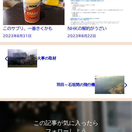
このサプリ、一番きくかも
NHKの解約がうざい
2023年8月31日
2023年8月22日
火事の取材
羽田～石垣間の飛行機
この記事が気に入ったら
フォローしよう