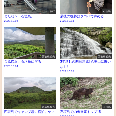
旅行
石垣島
またね〜 石垣島。
最後の晩餐はタコパで締める
2023.10.05
2023.10.04
西表島観光
西表島観光
台風接近、石垣島に戻る
3年越しの悲願達成! 八重山に悔い
2023.10.04
なし!
2023.10.02
西表島観光
石垣島
西表島でキャンプ場に宿泊。ヤマ
石垣島での出来事トップ15