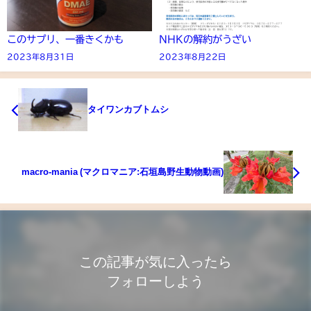
このサプリ、一番きくかも
NHKの解約がうざい
2023年8月31日
2023年8月22日
タイワンカブトムシ
macro-mania (マクロマニア:石垣島野生動物動画)
この記事が気に入ったら
フォローしよう