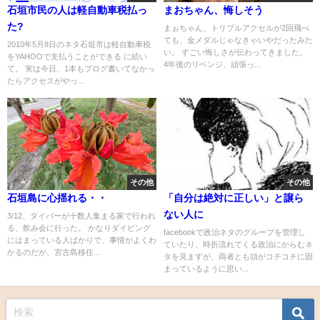
石垣市民の人は軽自動車税払っ
まおちゃん、悔しそう
た?
まぉちゃん、トリプルアクセルが2回飛べ
ても、金メダルじゃなきゃいやだったみた
2010年5月8日のネタ石垣市は軽自動車税
い。 すごい悔しさが伝わってきました。
をYAHOOで支払うことができる に続い
4年後のリベンジ、頑張っ...
て。 実は今日、1本もブログ書いてなかっ
たらアクセスがやっ...
その他
その他
石垣島に心揺れる・・
「自分は絶対に正しい」と譲ら
ない人に
3/12、ダイバーが十数人集まる家で行われ
る、飲み会に行った。 かなりダイビング
facebookで政治ネタのグループを管理し
にはまっている人ばかりで、事情がよくわ
ていたり、時折流れてくる政治にからむネ
かるのだが、宮古島移住...
タを見ますが、両者とも頭がコチコチに固
まっているように思い...