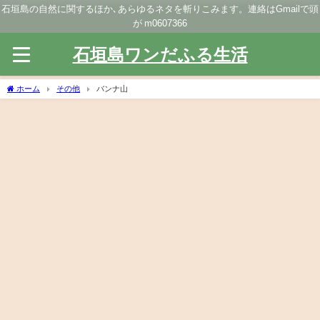
石垣島の自然に関するほか､あらゆるネタを斬りこみます。連絡はGmailで頭
が m0607366
石垣島ワンだふる生活
ホーム
その他
バンナ山