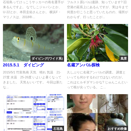
石垣島ってけっこうサッカーの有名選手が
フルスト原(バル)遺跡、知っています? 旧
来るんですよ。 なでしこジャパンとか、
空港の延長上にあるんですが、実は今まで
U-22とか、本田圭佑さんとか。 横浜F・
何度か行こうと思っていたものの、場所が
マリノスは、2018年...
わからず、行ったことが...
ダイビング(ワイド系)
風景
2015.5.1 ダイビング
名蔵アンパル探検
2015/5/1 竹富島南 天気 晴れ 気温 21-
久しぶりに名蔵アンパルの調査。 調査と
27度 水温 25-26度 いよいよ暑くなって
いっても何かするわけではないのだが。
きました。 天気もいいです。 今回は新た
これはヒルギダマシかな? じゅんこんとい
な...
って根が尖っている。 こ...
石垣島
おすすめ映像