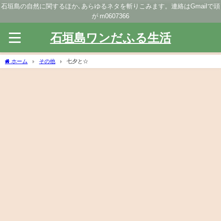
石垣島の自然に関するほか､あらゆるネタを斬りこみます。連絡はGmailで頭
が m0607366
石垣島ワンだふる生活
ホーム
その他
七夕と☆