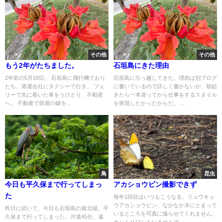
その他
その他
もう2年がたちました。
石垣島にきた理由
2年前の5月18日。 石垣島に飛行機でおり
石垣島に引っ越してきた。理由は別ブログ
たち、港運会社にタクシーで行き、 フェ
に書いているので詳しく書かないが、朝起
リーで先に着いた車をうけとり、不動産
きたら一本潜ってから仕事をするスタイル
へ。 不動産で部屋の鍵を...
を実現したかったからだ。 ...
鳥
昆虫
今日も平久保まで行ってしまっ
アカショウビン撮影できず
た
毎年1回目はいつもこうなる。リュウキュ
ウアカショウビン、なかなか木にとまって
昨日に続いて、今日も石垣島の最北端、平
いるところを写真に撮らせてくれません。
久保まで行ってしまった。片道45分。遠