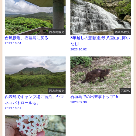
西表島観光
西表島観光
台風接近、石垣島に戻る
3年越しの悲願達成! 八重山に悔い
2023.10.04
なし!
2023.10.02
西表島観光
石垣島
西表島でキャンプ場に宿泊。ヤマ
石垣島での出来事トップ15
ネコパトロールも。
2023.09.30
2023.10.01