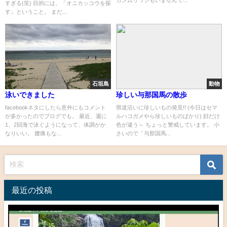
カンムリワシもいませんで...
すぎる(笑) 目的には、「オニカッコウを探
す」ということ。 まだ...
石垣島
動物
泳いできました
珍しい与那国馬の散歩
facebookネタにしたら意外にもコメント
県道沿いに珍しいもの発見!! (今日はセマ
が多かったのでブログでも。 最近、週に
ルハコガメやら珍しいものばかり) 顔だけ
1、2回海で泳ぐようになって、体調がか
色が違う～ ちょっと警戒しています。 小
なりいい。 腰痛もな...
さいので「与那国馬...
最近の投稿