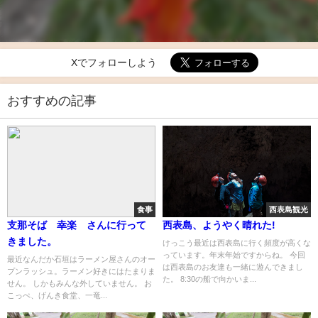
Xでフォローしよう
おすすめの記事
食事
西表島観光
支那そば 幸楽 さんに行って
西表島、ようやく晴れた!
きました。
けっこう最近は西表島に行く頻度が高くな
っています。年末年始ですからね。 今回
最近なんだか石垣はラーメン屋さんのオー
は西表島のお友達も一緒に遊んできまし
プンラッシュ。ラーメン好きにはたまりま
た。 8:30の船で向かいま...
せん。 しかもみんな外していません。 お
こっぺ、げんき食堂、一竜...