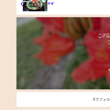
ヤギ
この
Xでフォ