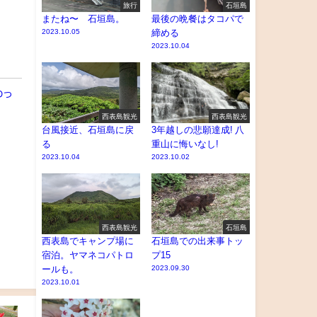
旅行
石垣島
またね〜 石垣島。
最後の晩餐はタコパで
2023.10.05
締める
2023.10.04
わっ
西表島観光
西表島観光
台風接近、石垣島に戻
3年越しの悲願達成! 八
る
重山に悔いなし!
2023.10.04
2023.10.02
西表島観光
石垣島
西表島でキャンプ場に
石垣島での出来事トッ
宿泊。ヤマネコパトロ
プ15
ールも。
2023.09.30
2023.10.01