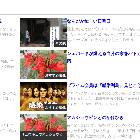
週
なんだか忙しい日曜日
がなくなっ
最近はなんとなく忙しくて、本を読む暇もない
週が勝負か
いながら、今日は外出が多かったです。 まず
しのハーブ展」に行ってきました。 昨年の...
その他
シェパードが燃える自分の家をパト
内
噂を聞いて
暑さを味わ
...
.
おすすめ映像
プライム会員は『感染列島』見とこ
いるとのこ
アマゾンのプライム会員になっている人はこの
もう日没間
ておきましょう。 2009年映画で2011年を予知
ですが、2020年に現実になってし...
おすすめ映像
アカショウビンとのかけひき
メラとビデ
毎年楽しみにしているのがアカショウビンをど
いから白保の
だませるか?という駆け引き。 今年は4月7日に
リュウキュウアカショウビ
を聞いて、最近は特に朝、夕にその声がよ...
ン