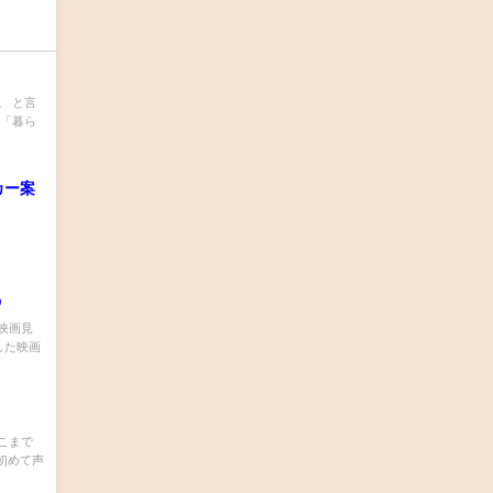
。 と言
は「暮ら
カー案
う
映画見
した映画
こまで
初めて声