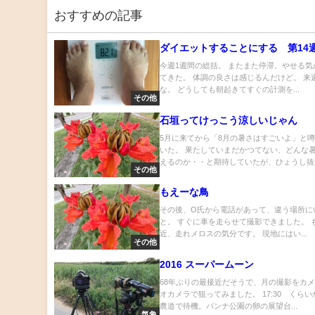
おすすめの記事
ダイエットすることにする 第14
今週1週間の総括。 またまた停滞。やせる気
てきた。 体調の良さは感じるんだけど。 来
な。 どうしても朝起きてすぐの計測を...
その他
石垣ってけっこう涼しいじゃん
5月に来てから「8月の暑さはすごいよ」と
いた。 果たしていまだかつてない、どんな
えるのか・・と期待していたが、ひょうし抜..
その他
もえーな鳥
その後、O氏から電話があって、違う場所に
と。 すぐに車を走らせて撮影できました。 
近、走れメロスの気分です。 現地にはい...
その他
2016 スーパームーン
68年ぶりの最接近だそうで、月の撮影をカ
オカメラで狙ってみました。 17:30 くら
農道で待機。バンナ公園の卵の展望台...
気象