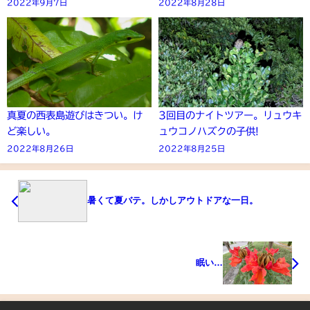
2022年9月7日
2022年8月28日
真夏の西表島遊びはきつい。け
3回目のナイトツアー。リュウキ
ど楽しい。
ュウコノハズクの子供!
2022年8月26日
2022年8月25日
暑くて夏バテ。しかしアウトドアな一日。
眠い…