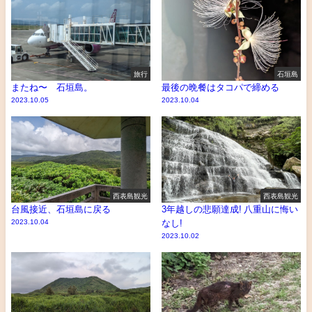
旅行
石垣島
またね〜 石垣島。
最後の晩餐はタコパで締める
2023.10.05
2023.10.04
西表島観光
西表島観光
台風接近、石垣島に戻る
3年越しの悲願達成! 八重山に悔い
2023.10.04
なし!
2023.10.02