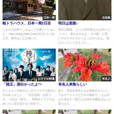
日本一周
石垣島
軽トラハウス、日本一周2日目
明日は面接♪
こちらの記事でこんなことを書いていまし
明日は面接。 たぶん背広着るのは2年ぶり
た。 https://blog.delta-a.net/14171/ とりあ
くらい。 着れるかなぁ～ その後、人間、
えず、条件はこんな感じで...
いやカラダがでかくなったからなぁ。 髪
もカットしてきました。...
おすすめ映像
有名人
「陸王」面白かったよ〜
有名人来島らしい
久しぶりに日本のビジネスドラマで面白い
近々、安室奈美恵さんが来島するらしい。
のがありました。 「半沢直樹」以来で
プロモーションビデオの撮影で。 まぁ自
す。 それは「陸王」。 映画やドラマでは
分も含めて一般の人は拝める機会はないと
めったに涙を流さない自分で...
思うけど。...