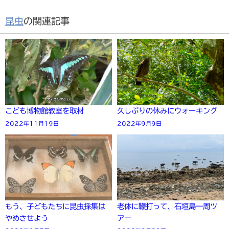
昆虫
の関連記事
こども博物館教室を取材
久しぶりの休みにウォーキング
2022年11月19日
2022年9月9日
もう、子どもたちに昆虫採集は
老体に鞭打って、石垣島一周ツ
やめさせよう
アー