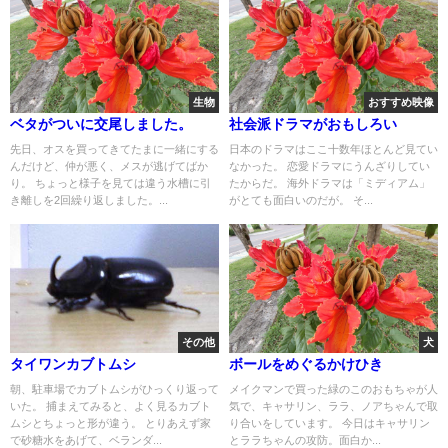
生物
おすすめ映像
ベタがついに交尾しました。
社会派ドラマがおもしろい
先日、オスを買ってきてたまに一緒にする
日本のドラマはここ十数年ほとんど見てい
んだけど、仲が悪く、メスが逃げてばか
なかった。 恋愛ドラマにうんざりしてい
り。 ちょっと様子を見ては違う水槽に引
たからだ。 海外ドラマは「ミディアム」
き離しを2回繰り返しました。...
がとても面白いのだが。 そ...
その他
犬
タイワンカブトムシ
ボールをめぐるかけひき
朝、駐車場でカブトムシがひっくり返って
メイクマンで買った緑のこのおもちゃが人
いた。 捕まえてみると、よく見るカブト
気で、キャサリン、ララ、ノアちゃんで取
ムシとちょっと形が違う。 とりあえず家
り合いをしています。 今日はキャサリン
で砂糖水をあげて、ベランダ...
とララちゃんの攻防。面白か...