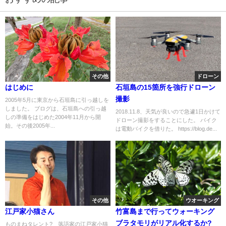
その他
ドローン
はじめに
石垣島の15箇所を強行ドローン
撮影
2005年5月に東京から石垣島に引っ越しを
しました。 ブログは、石垣島への引っ越
2018.11.8、天気が良いので急遽1日かけて
しの準備をはじめた2004年11月から開
ドローン撮影をすることにした。 バイク
始。その後2005年...
は電動バイクを借りた。 https://blog.de...
その他
ウオーキング
江戸家小猫さん
竹富島まで行ってウォーキング
ブラタモリがリアル化するか?
ものまねタレント? 落語家の江戸家小猫