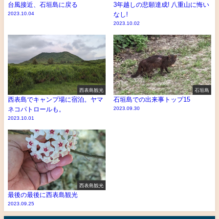
台風接近、石垣島に戻る
3年越しの悲願達成! 八重山に悔い
2023.10.04
なし!
2023.10.02
西表島観光
石垣島
西表島でキャンプ場に宿泊。ヤマ
石垣島での出来事トップ15
ネコパトロールも。
2023.09.30
2023.10.01
西表島観光
最後の最後に西表島観光
2023.09.25