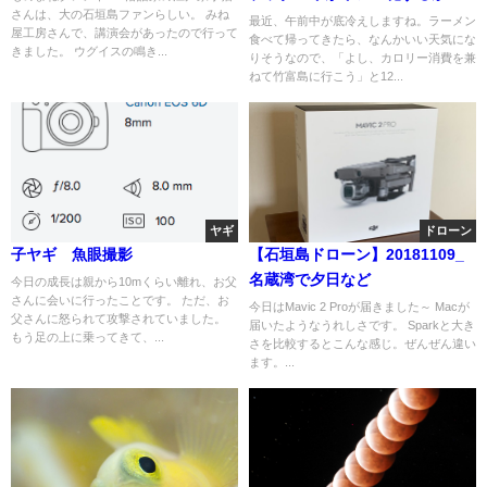
さんは、大の石垣島ファンらしい。 みね
最近、午前中が底冷えしますね。ラーメン
屋工房さんで、講演会があったので行って
食べて帰ってきたら、なんかいい天気にな
きました。 ウグイスの鳴き...
りそうなので、「よし、カロリー消費を兼
ねて竹富島に行こう」と12...
ヤギ
ドローン
子ヤギ 魚眼撮影
【石垣島ドローン】20181109_
名蔵湾で夕日など
今日の成長は親から10mくらい離れ、お父
さんに会いに行ったことです。 ただ、お
今日はMavic 2 Proが届きました～ Macが
父さんに怒られて攻撃されていました。
届いたようなうれしさです。 Sparkと大き
もう足の上に乗ってきて、...
さを比較するとこんな感じ。ぜんぜん違い
ます。...