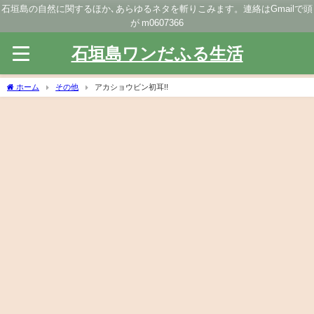
石垣島の自然に関するほか､あらゆるネタを斬りこみます。連絡はGmailで頭
が m0607366
石垣島ワンだふる生活
ホーム
その他
アカショウビン初耳!!