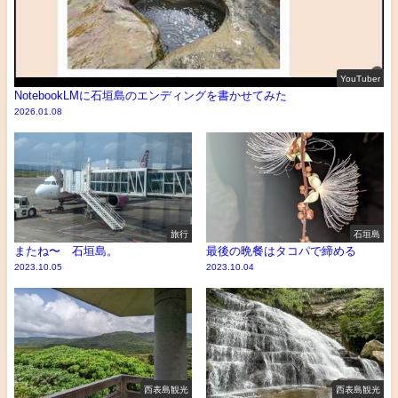
YouTuber
NotebookLMに石垣島のエンディングを書かせてみた
2026.01.08
旅行
石垣島
またね〜 石垣島。
最後の晩餐はタコパで締める
2023.10.05
2023.10.04
西表島観光
西表島観光