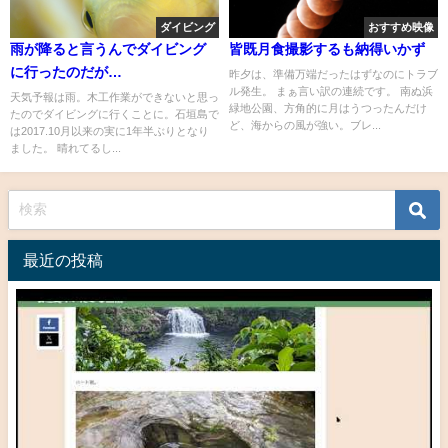
ダイビング
おすすめ映像
雨が降ると言うんでダイビング
皆既月食撮影するも納得いかず
に行ったのだが…
昨夕は、準備万端だったはずなのにトラブ
ル発生。 まぁ言い訳の連続です。 南ぬ浜
天気予報は雨。木工作業ができないと思っ
緑地公園、方角的に月はうつったんだけ
たのでダイビングに行くことに。石垣島で
ど、海からの風が強い。ブレ...
は2017.10月以来の実に1年半ぶりとなり
ました。 晴れてるし...
最近の投稿