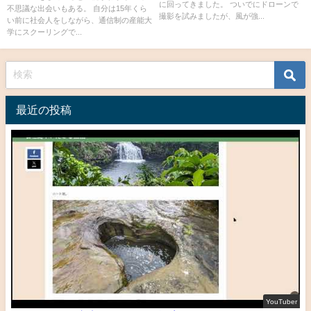
に回ってきました。 ついでにドローンで
不思議な出会いもある。 自分は15年くら
撮影を試みましたが、風が強...
い前に社会人をしながら、通信制の産能大
学にスクーリングで...
最近の投稿
YouTuber