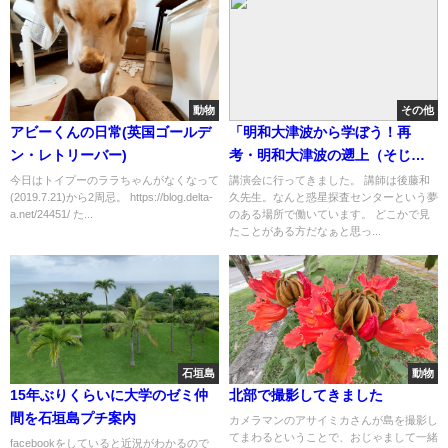
動物
その他
アビーくんの日常(英国ゴールデ
「明和大津波から学ぼう！再
ン・レトリーバー)
考・明和大津波の遡上（そじょ
う）高」
今日はトイプーのララちゃんがなくなって
講演会に行ってきました。 講師は後藤和
(2019.7.21)から2周忌。 https://blog.delta-
久先生。なんと惑星探査センターという夢
a.net/24451/ た...
のある場所で働いています。 どこかで見
たことがある方だなぁと思っ...
石垣島
動物
15年ぶりくらいに大学のゼミ仲
北部で撮影してきました
間を石垣島プチ案内
カメラマンのアサイミカさんが島を撮影し
てまわるということで、おじゃまして一緒
facebookをしていると近況がわかるので