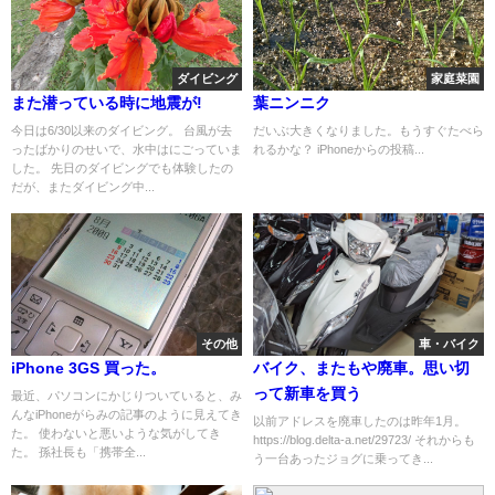
ダイビング
家庭菜園
また潜っている時に地震が!
葉ニンニク
今日は6/30以来のダイビング。 台風が去
だいぶ大きくなりました。もうすぐたべら
ったばかりのせいで、水中はにごっていま
れるかな？ iPhoneからの投稿...
した。 先日のダイビングでも体験したの
だが、またダイビング中...
その他
車・バイク
iPhone 3GS 買った。
バイク、またもや廃車。思い切
って新車を買う
最近、パソコンにかじりついていると、み
んなiPhoneがらみの記事のように見えてき
以前アドレスを廃車したのは昨年1月。
た。 使わないと悪いような気がしてき
https://blog.delta-a.net/29723/ それからも
た。 孫社長も「携帯全...
う一台あったジョグに乗ってき...