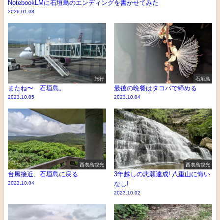
NotebookLMに石垣島のエンディングを書かせてみた
2026.01.08
旅行
石垣島
またね〜 石垣島。
最後の晩餐はタコパで締める
2023.10.05
2023.10.04
西表島観光
西表島観光
台風接近、石垣島に戻る
3年越しの悲願達成! 八重山に悔い
2023.10.04
なし!
2023.10.02