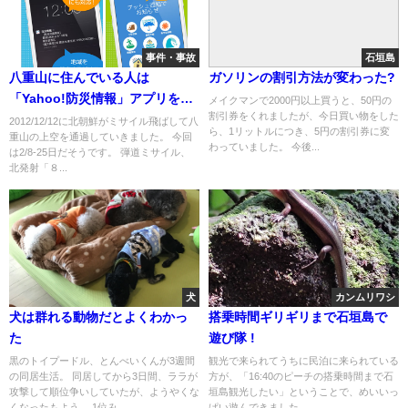
事件・事故
石垣島
八重山に住んでいる人は
ガソリンの割引方法が変わった?
「Yahoo!防災情報」アプリを入
メイクマンで2000円以上買うと、50円の
割引券をくれましたが、今日買い物をした
れておきましょう
2012/12/12に北朝鮮がミサイル飛ばして八
ら、1リットルにつき、5円の割引券に変
重山の上空を通過していきました。 今回
わっていました。 今後...
は2/8-25日だそうです。 弾道ミサイル、
北発射「８...
犬
カンムリワシ
犬は群れる動物だとよくわかっ
搭乗時間ギリギリまで石垣島で
た
遊び隊 !
黒のトイプードル、とんべいくんが3週間
観光で来られてうちに民泊に来られている
の同居生活。 同居してから3日間、ララが
方が、「16:40のピーチの搭乗時間まで石
攻撃して順位争いしていたが、ようやくな
垣島観光したい」ということで、めいいっ
くなったもよう。 1位み...
ぱい遊んできました。 ...