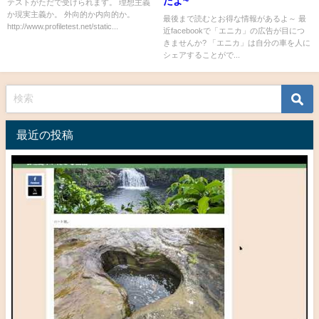
たよ~
テストがただで受けられます。 理想主義
か現実主義か。 外向的か内向的か。
最後まで読むとお得な情報があるよ～ 最
http://www.profiletest.net/static...
近facebookで「エニカ」の広告が目につ
きませんか? 「エニカ」は自分の車を人に
シェアすることがで...
最近の投稿