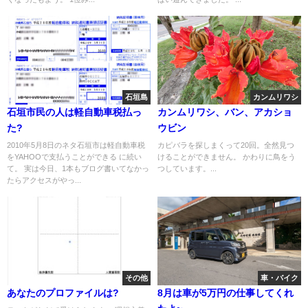
石垣島
カンムリワシ
石垣市民の人は軽自動車税払っ
カンムリワシ、バン、アカショ
た?
ウビン
2010年5月8日のネタ石垣市は軽自動車税
カピバラを探しまくって20回。全然見つ
をYAHOOで支払うことができる に続い
けることができません。 かわりに鳥をう
て。 実は今日、1本もブログ書いてなかっ
つしています。...
たらアクセスがやっ...
その他
車・バイク
あなたのプロファイルは?
8月は車が5万円の仕事してくれ