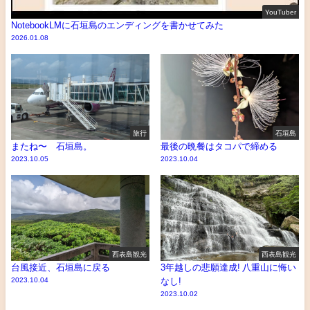
YouTuber
NotebookLMに石垣島のエンディングを書かせてみた
2026.01.08
旅行
石垣島
またね〜 石垣島。
最後の晩餐はタコパで締める
2023.10.05
2023.10.04
西表島観光
西表島観光
台風接近、石垣島に戻る
3年越しの悲願達成! 八重山に悔い
2023.10.04
なし!
2023.10.02