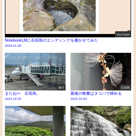
YouTuber
NotebookLMに石垣島のエンディングを書かせてみた
2026.01.08
旅行
石垣島
またね〜 石垣島。
最後の晩餐はタコパで締める
2023.10.05
2023.10.04