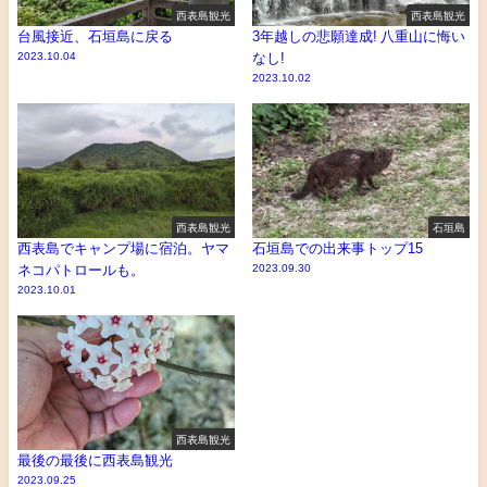
西表島観光
西表島観光
台風接近、石垣島に戻る
3年越しの悲願達成! 八重山に悔い
2023.10.04
なし!
2023.10.02
西表島観光
石垣島
西表島でキャンプ場に宿泊。ヤマ
石垣島での出来事トップ15
ネコパトロールも。
2023.09.30
2023.10.01
西表島観光
最後の最後に西表島観光
2023.09.25