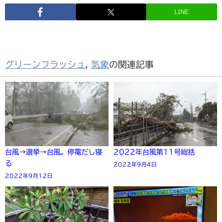
LINE
グリーンフラッシュ
,
気象
の関連記事
台風→選挙→台風。停電だし寝
2022年台風第11号総括
る
2022年9月4日
2022年9月12日