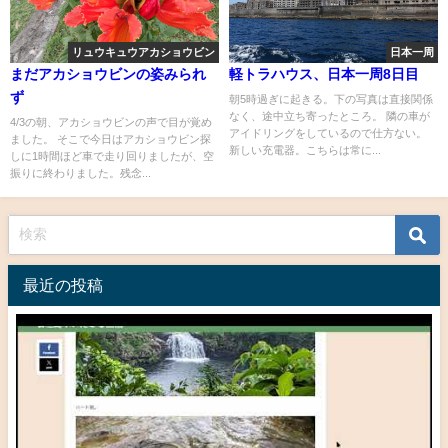
リュウキュウアカショウビン
日本一周
まだアカショウビンの姿みられ
軽トラハウス、日本一周8日目
ず
朝5時過ぎに起きる。下の写真は直接関係
なく、途中立ち寄ったところ。 隣の車が
4/3の朝、アカショウビンの声で目が覚め
アイドリングをしているので仕方ない。
ました。 そこで今日はアカショウビン探
新しい充電器。こちらは常に...
しに1時間ほど車で走り回りましたが、空
振りに終わりました。残念...
最近の投稿