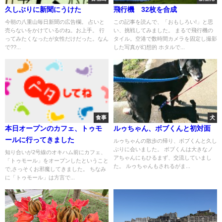
久しぶりに新聞にうけた
飛行機 32枚を合成
今朝の八重山毎日新聞の広告欄。 占いと
この記事を読んで、「おもしろい!」と思
売らないをかけているのね。お上手。 行
い、挑戦してみました。 まるで飛行機の
ってみたくなったが女性だけだった。なん
タイル。空港で数時間カメラを固定し撮影
で??...
した写真が幻想的 ホタルで...
食事
犬
本日オープンのカフェ、トゥモ
ルゥちゃん、ボブくんと初対面
ールに行ってきました
ルゥちゃんの散歩の帰り、ボブくんと久し
ぶりに会いました。 ボブくんは大きなノ
知り合いが2号線のオキハム前にカフェ、
アちゃんにもひるまず、交流していまし
「トゥモール」をオープンしたということ
た。 ルゥちゃんもされるがま...
で,さっそくお邪魔してきました。 ちなみ
に「トゥモール」は方言で...