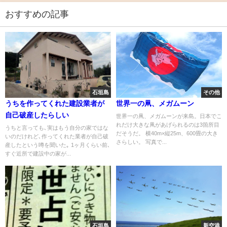
おすすめの記事
石垣島
その他
うちを作ってくれた建設業者が
世界一の凧、メガムーン
自己破産したらしい
世界一の凧、メガムーンが来島。日本でこ
れだけ大きな凧があげられるのは3箇所目
うちと言っても､実はもう自分の家ではな
だそうだ。 横40m×縦25m、600畳の大き
いのだけれど､作ってくれた業者が自己破
さらしい。 写真で...
産したという噂を聞いた｡ 1ヶ月くらい前､
すぐ近所で建設中の家が...
石垣島
新空港