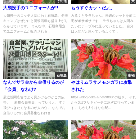
その他
犬
大嶺投手のユニフォームが!!
もうすぐカットだよ。
大嶺投手のロッテ入団にわく石垣島、冬季
みるくとララちゃん、来週のカットを前に
キャンプはぜひにと誘致活動も盛り上がり
毛がボサボサです。 ララちゃんは人間み
をみせています。 そんな中、石垣島限定
たいにテーブルに座っていました。 自分
でユニフォームが販売される...
は人間だと思っているようで...
石垣島
生物
なんでサラ金から金借りるのが
やはりムラサメモンガラに攻撃
「会員」なわけ?
された
最近新聞広告でよく見かけるのがこの広
https://blog.delta-a.net/9890/ の続き。 それ
告。 「新規会員募集」っていうと、すぐ
から3回フサキビーチに泳ぎに行っていま
飛びつきたくなるのが人の心。 なんでお
す。 しかし! やはり心配...
金借りるのに会員募集なわけさ...