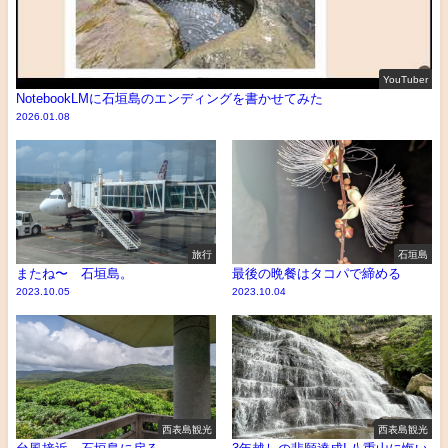
YouTuber
NotebookLMに石垣島のエンディングを書かせてみた
2026.01.08
旅行
石垣島
またね〜 石垣島。
最後の晩餐はタコパで締める
2023.10.05
2023.10.04
西表島観光
西表島観光