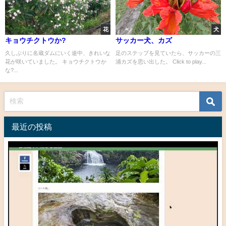
花
犬
キョウチクトウか?
サッカー犬、カズ
久しぶりに名蔵ダムにいく途中、きれいな
足のステップを見ていたら、サッカーの三
花が咲いていました。 キョウチクトウか
浦カズを思い出した。 Click to play...
な?...
最近の投稿