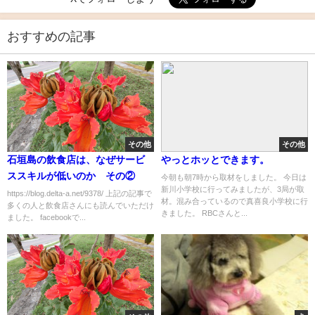
おすすめの記事
その他
その他
石垣島の飲食店は、なぜサービ
やっとホッとできます。
ススキルが低いのか その②
今朝も朝7時から取材をしました。 今日は
新川小学校に行ってみましたが、3局が取
https://blog.delta-a.net/9378/ 上記の記事で
材。混み合っているので真喜良小学校に行
多くの人と飲食店さんにも読んでいただけ
きました。 RBCさんと...
ました。 facebookで...