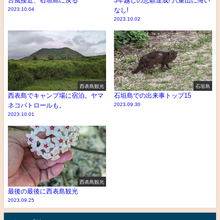
台風接近、石垣島に戻る
3年越しの悲願達成! 八重山に悔い
2023.10.04
なし!
2023.10.02
西表島観光
石垣島
西表島でキャンプ場に宿泊。ヤマ
石垣島での出来事トップ15
ネコパトロールも。
2023.09.30
2023.10.01
西表島観光
最後の最後に西表島観光
2023.09.25