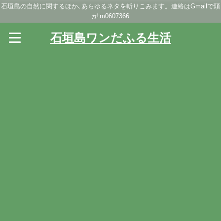
石垣島の自然に関するほか､あらゆるネタを斬りこみます。連絡はGmailで頭
が m0607366
石垣島ワンだふる生活