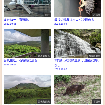
旅行
石垣島
またね〜 石垣島。
最後の晩餐はタコパで締める
2023.10.05
2023.10.04
西表島観光
西表島観光
台風接近、石垣島に戻る
3年越しの悲願達成! 八重山に悔い
2023.10.04
なし!
2023.10.02
西表島観光
石垣島