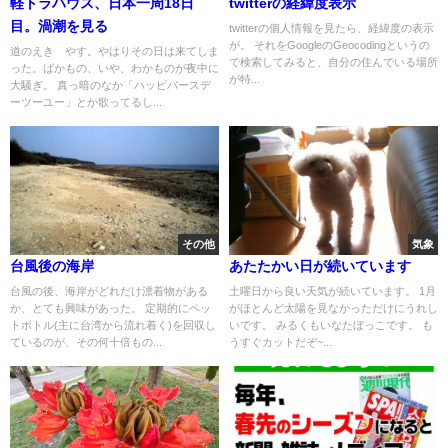
軽トラハウス、日本一周18日
twitterの経緯度表示
目。渦潮を見る
twitterの個人情報を見たら、経緯度の表示
が。 それをGoogleのGeocodingというの
道のえき やす。やはりその日は来てしま
で検索してみると、自分の住んでいる場所
った。ばかもの、いや、わかものが夜中に
が特...
大騒ぎ。 真っ暗のなか「ハッピバースデ
ーツーユー」とか歌ってるし...
その他
気象
台風後の海岸
あたたかい日が続いています
台風の後、海岸がどれだけ漂着物がある
土曜日から良い天気が続いています。 1月
か、とても興味があった。 定期的にペッ
がほとんど太陽を見なかっただけにうれし
トボトル(主に台湾から流れ着く)を回収し
いです。 みるくもいなたぼっこです。 も
ているのが、その何十倍もの...
うすぐカットだぞ~...