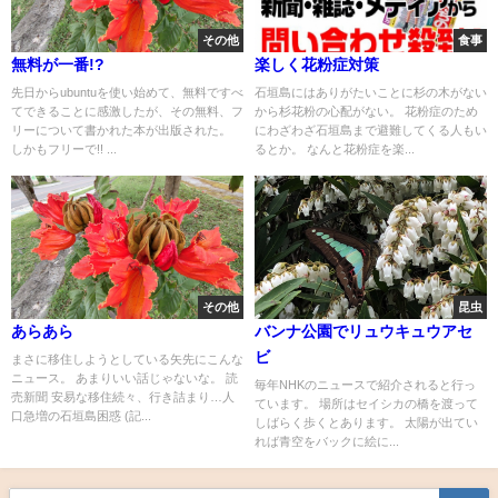
その他
食事
無料が一番!?
楽しく花粉症対策
先日からubuntuを使い始めて、無料ですべ
石垣島にはありがたいことに杉の木がない
てできることに感激したが、その無料、フ
から杉花粉の心配がない。 花粉症のため
リーについて書かれた本が出版された。
にわざわざ石垣島まで避難してくる人もい
しかもフリーで!! ...
るとか。 なんと花粉症を楽...
その他
昆虫
あらあら
バンナ公園でリュウキュウアセ
ビ
まさに移住しようとしている矢先にこんな
ニュース。 あまりいい話じゃないな。 読
毎年NHKのニュースで紹介されると行っ
売新聞 安易な移住続々、行き詰まり…人
ています。 場所はセイシカの橋を渡って
口急増の石垣島困惑 (記...
しばらく歩くとあります。 太陽が出てい
れば青空をバックに絵に...