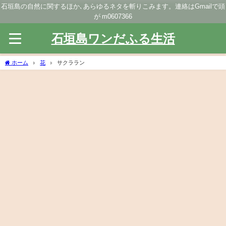
石垣島の自然に関するほか､あらゆるネタを斬りこみます。連絡はGmailで頭
が m0607366
石垣島ワンだふる生活
ホーム
花
サクララン