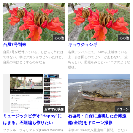
その他
その他
台風7号到来
キョウジョシギ
台風7号が近付いている。しばらく外には
名蔵アンパルにて。 50m以上離れている
でれない。朝はアカショウビンいたけど、
上、歩き回るのでピントがあわない。 旅
台風の時はどうするのかなぁ・・...
鳥らしい。図鑑をみるとハイエナのような
模様。...
おすすめ映像
ドローン
ミュージックビデオ"Happy"に
石垣島・白保に座礁した台湾漁
はまる。石垣編も作りたい
船(全焼)をドローン撮影
ファレル・ウィリアムズ(Parrell Williams)
今朝2019/4/6の八重山毎日新聞。 まだい