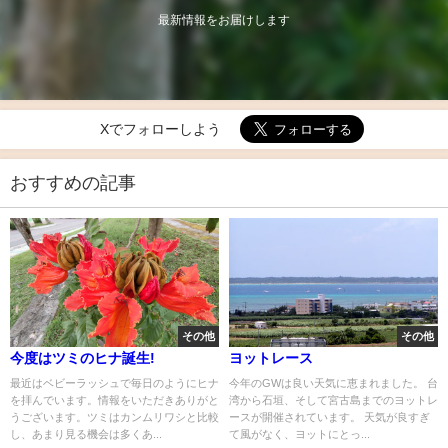
最新情報をお届けします
Xでフォローしよう
おすすめの記事
その他
その他
今度はツミのヒナ誕生!
ヨットレース
最近はベビーラッシュで毎日のようにヒナ
今年のGWは良い天気に恵まれました。 台
を拝んでいます。情報をいただきありがと
湾から石垣、そして宮古島までのヨットレ
うございます。ツミはカンムリワシと比較
ースが開催されています。 天気が良すぎ
し、あまり見る機会は多くあ...
て風がなく、ヨットにとっ...