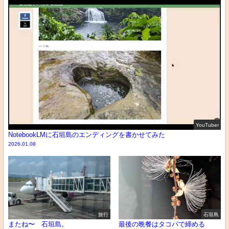
YouTuber
NotebookLMに石垣島のエンディングを書かせてみた
2026.01.08
旅行
石垣島
またね〜 石垣島。
最後の晩餐はタコパで締める