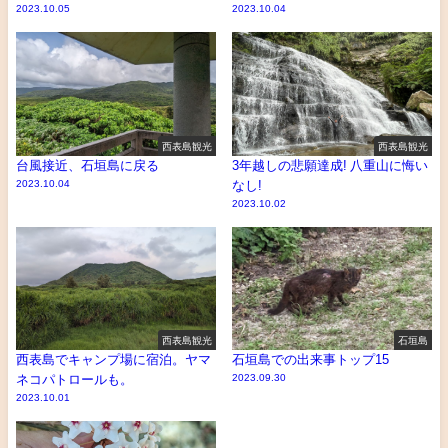
2023.10.05
2023.10.04
西表島観光
西表島観光
台風接近、石垣島に戻る
3年越しの悲願達成! 八重山に悔い
2023.10.04
なし!
2023.10.02
西表島観光
石垣島
西表島でキャンプ場に宿泊。ヤマ
石垣島での出来事トップ15
ネコパトロールも。
2023.09.30
2023.10.01