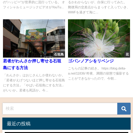
の"ハッピー"が世界的に流行っている。 オ
るかわからないが、白保に行ってみた。
フィシャルミュージックビデオがYouTu...
郵便局の交差点からまっすぐ入っていき、
WWFを過ぎて海に...
石垣島
花
若者がわんさか押し寄せる石垣
ゴバンノアシをリベンジ
島にする方法
こちらの記事の続き。 https://blog.delta-
a.net/11836/ 昨夜、満開の状態で撮影する
「わんさか」はおじさんしか使わないか。
ことができなかったので、今朝...
「若者がえげつないほど押し寄せる石垣島
にする方法」「やばい石垣島にする方法」
がいいか。若者も死語か。今...
最近の投稿