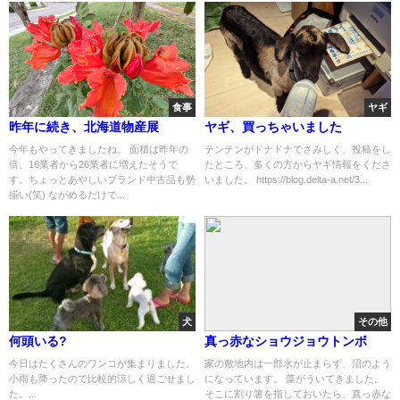
食事
ヤギ
昨年に続き、北海道物産展
ヤギ、買っちゃいました
今年もやってきましたね。 面積は昨年の
テンテンがドナドナでさみしく、投稿をし
倍、16業者から26業者に増えたそうで
たところ、多くの方からヤギ情報をくださ
す。ちょっとあやしいブランド中古品も勢
いました。 https://blog.delta-a.net/3...
揃い(笑) ながめるだけで...
犬
その他
何頭いる?
真っ赤なショウジョウトンボ
今日はたくさんのワンコが集まりました。
家の敷地内は一部水が止まらず、沼のよう
小雨も降ったので比較的涼しく過ごせまし
になっています。 藻がういてきました。
た。...
そこに割り箸を指しておいたら、真っ赤な