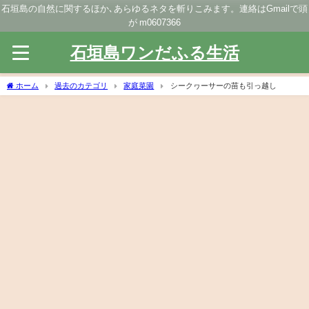
石垣島の自然に関するほか､あらゆるネタを斬りこみます。連絡はGmailで頭
が m0607366
石垣島ワンだふる生活
ホーム
過去のカテゴリ
家庭菜園
シークヮーサーの苗も引っ越し