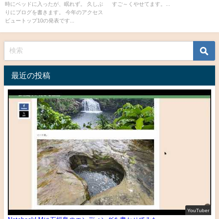
時にベッドに入ったが、眠れず。 久しぶ
すご～くやせてます。...
りにブログを書きます。 今年のアクセス
ビュートップ10の発表です...
最近の投稿
YouTuber