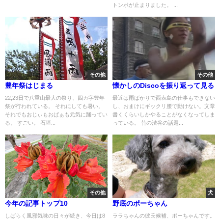
トンボが止まりました。 ...
その他
その他
豊年祭はじまる
懐かしのDiscoを振り返って見る
22,23日で八重山最大の祭り、四カ字豊年
最近は雨ばかりで西表島の仕事もできない
祭が行われている。 それにしても暑い。
し、おまけにギックリ腰で動けない。文章
それでもおじぃもおばぁも元気に踊ってい
書くくらいしかやることがなくなってしま
る。 すごい。 石垣...
っている。 昔の渋谷の話題...
その他
犬
今年の記事トップ10
野底のポーちゃん
しばらく風邪気味の日々が続き、今日は8
ララちゃんの彼氏候補、ポーちゃんです。