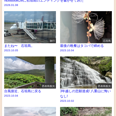
NotebookLMに石垣島のエンディングを書かせてみた
2026.01.08
旅行
石垣島
またね〜 石垣島。
最後の晩餐はタコパで締める
2023.10.05
2023.10.04
西表島観光
西表島観光
台風接近、石垣島に戻る
3年越しの悲願達成! 八重山に悔い
2023.10.04
なし!
2023.10.02