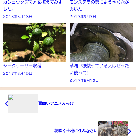
カショウクズマメを植えてみま
モンステラの葉にようやく穴が
した。
あいた
2018年3月13日
2017年9月7日
シークヮーサー収穫
草刈り機使っている人はぜった
い使って!
2017年8月15日
2017年8月10日
面白いアニメみっけ
花咲く土地に住みなさい